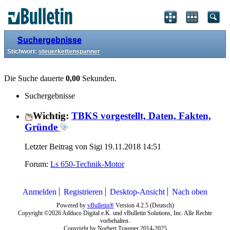
Suchergebnisse
Stichwort:
steuerkettenspanner
Die Suche dauerte
0,00
Sekunden.
Suchergebnisse
Wichtig:
TBKS vorgestellt, Daten, Fakten,
Gründe
Letzter Beitrag von Sigi 19.11.2018
14:51
Forum:
Ls 650-Technik-Motor
Anmelden
Registrieren
Desktop-Ansicht
Nach oben
Powered by
vBulletin®
Version 4.2.5 (Deutsch)
Copyright ©2026 Adduco Digital e.K. und vBulletin Solutions, Inc. Alle Rechte
vorbehalten.
Copyright by Norbert Traumer 2014-2025