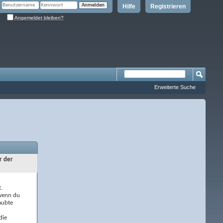
Hilfe
Registrieren
Angemeldet bleiben?
Erweiterte Suche
r der
.
 wenn du
aubte
die