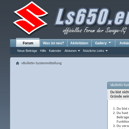
Forum
Was ist neu?
Aktivitäten
Gallery
Anhä
Neue Beiträge
Hilfe
Kalender
Aktionen
Nützliche Links
vBulletin-Systemmitteilung
vBulletin-Sy
Du bist nic
Gründe sein
Du bist 
Du hast 
Beiträg
Funktio
Du versu