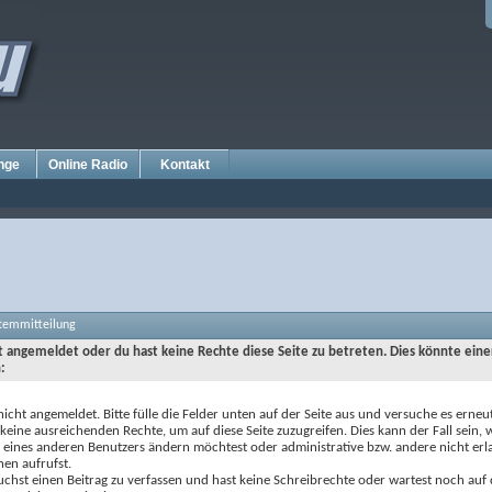
nge
Online Radio
Kontakt
stemmitteilung
ht angemeldet oder du hast keine Rechte diese Seite zu betreten. Dies könnte eine
:
nicht angemeldet. Bitte fülle die Felder unten auf der Seite aus und versuche es erneut
keine ausreichenden Rechte, um auf diese Seite zuzugreifen. Dies kann der Fall sein,
e eines anderen Benutzers ändern möchtest oder administrative bzw. andere nicht erl
nen aufrufst.
chst einen Beitrag zu verfassen und hast keine Schreibrechte oder wartest noch auf 