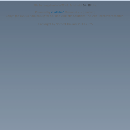
Alle Zeitangaben in WEZ +2. Es ist jetzt
04:35
Uhr.
Powered by
vBulletin®
Version 4.2.5 (Deutsch)
Copyright ©2026 Adduco Digital e.K. und vBulletin Solutions, Inc. Alle Rechte vorbehalten.
Copyright by Norbert Traumer 2014-2025