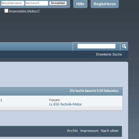
Hilfe
Registrieren
Angemeldet bleiben?
Erweiterte Suche
Die Suche dauerte
0,00
Sekunden.
Forum:
51
Ls 650-Technik-Motor
Archiv
Impressum
Nach oben