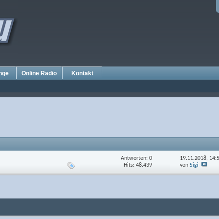
nge
Online Radio
Kontakt
Antworten: 0
19.11.2018,
14:
Hits: 48.439
von
Sigi