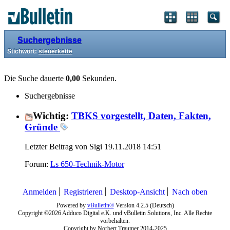
Suchergebnisse
Stichwort:
steuerkette
Die Suche dauerte
0,00
Sekunden.
Suchergebnisse
Wichtig:
TBKS vorgestellt, Daten, Fakten,
Gründe
Letzter Beitrag von Sigi 19.11.2018
14:51
Forum:
Ls 650-Technik-Motor
Anmelden
Registrieren
Desktop-Ansicht
Nach oben
Powered by
vBulletin®
Version 4.2.5 (Deutsch)
Copyright ©2026 Adduco Digital e.K. und vBulletin Solutions, Inc. Alle Rechte
vorbehalten.
Copyright by Norbert Traumer 2014-2025