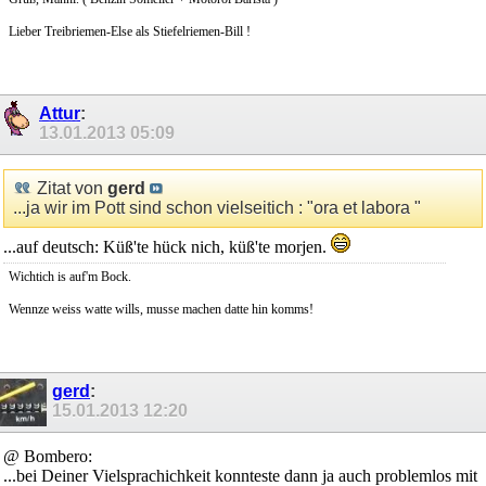
Lieber Treibriemen-Else als Stiefelriemen-Bill !
Attur
:
13.01.2013
05:09
Zitat von
gerd
...ja wir im Pott sind schon vielseitich : "ora et labora "
...auf deutsch: Küß'te hück nich, küß'te morjen.
Wichtich is auf'm Bock.
Wennze weiss watte wills, musse machen datte hin komms!
gerd
:
15.01.2013
12:20
@ Bombero:
...bei Deiner Vielsprachichkeit konnteste dann ja auch problemlos mit