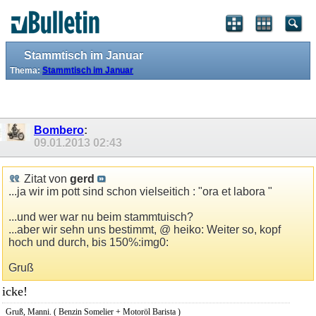
Stammtisch im Januar
Thema:
Stammtisch im Januar
Bombero
:
09.01.2013
02:43
Zitat von
gerd
...ja wir im pott sind schon vielseitich : "ora et labora "
...und wer war nu beim stammtuisch?
...aber wir sehn uns bestimmt, @ heiko: Weiter so, kopf
hoch und durch, bis 150%:img0:
Gruß
icke!
Gruß, Manni. ( Benzin Somelier + Motoröl Barista )