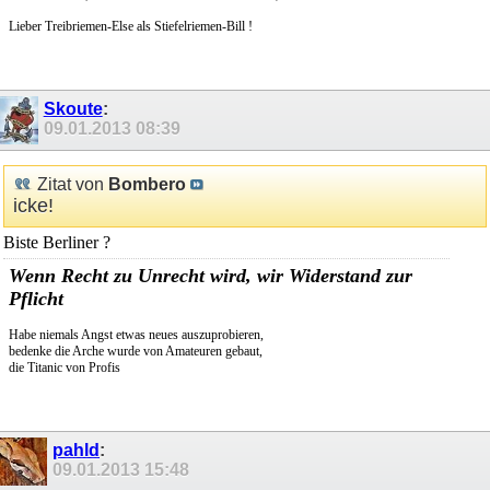
Lieber Treibriemen-Else als Stiefelriemen-Bill !
Skoute
:
09.01.2013
08:39
Zitat von
Bombero
icke!
Biste Berliner ?
Wenn Recht zu Unrecht wird, wir Widerstand zur
Pflicht
Habe niemals Angst etwas neues auszuprobieren,
bedenke die Arche wurde von Amateuren gebaut,
die Titanic von Profis
pahld
:
09.01.2013
15:48