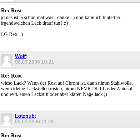
Re: Rost
jo das ist ja schon mal was - danke :-) und kann ich hinterher
irgendwelchen Lack drauf tun? ::)
LG Reb :-)
Wolf
:
08.03.2006
10:21
Re: Rost
wieso Lack? Wenn der Rost auf Chrom ist, dann nimm Stahlwolle,
wenn kleine Lackstellen rosten, nimm NEVR DULL oder Autosol
und evtl. einen Lackstift oder aber klaren Nagellack ;)
Lotzbub
:
08.03.2006
11:28
Re: Rost