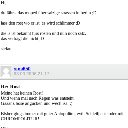
Hi,
du fährst das moped über salzige strassen in berlin ;D
lass den rost wo er ist, es wird schlimmer ;D
die ls ist bekannt fürs rosten und nun noch salz,
das verträgt die nicht ;D
stefan
susi650
:
08.03.2006
21:17
Re: Rost
Meine hat keinen Rost!
Und wenn mal nach Regen was entsteht:
Gaaanz böse angucken und wech iss! ;)
Bisher gings immer mit guter Autopolitur, evtl. Schleifpaste oder mit
CHROMPOLITUR!