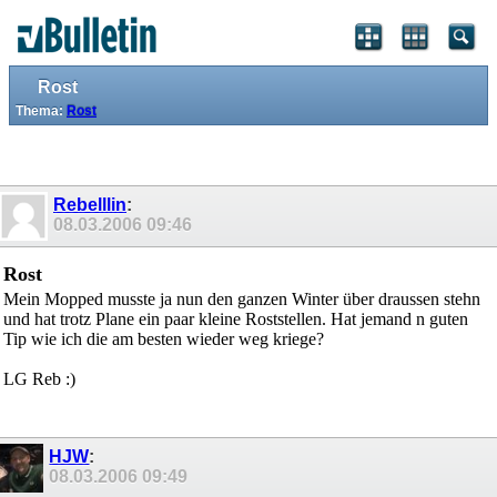
Rost
Thema:
Rost
Rebelllin
:
08.03.2006
09:46
Rost
Mein Mopped musste ja nun den ganzen Winter über draussen stehn
und hat trotz Plane ein paar kleine Roststellen. Hat jemand n guten
Tip wie ich die am besten wieder weg kriege?
LG Reb :)
HJW
:
08.03.2006
09:49