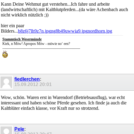
Kann Deine Wehmut gut verstehen...Ich fahre und arbeite
(landwirtschaftlich) mit Kaltblutpferden...(da wäre Achenbach auch
nicht wirklich nützlich ;))
hier ein paar
Bilders...
b8z6j7lh9z7n.jpg
ng8b49uwwia9.jpg
nordhorn.jpg
Stammtisch Wesermünde
Kiek, n Möw! Apropos Möw - möwie no‘ een?
-----------------------------------------------------------------
fiedlerchen
:
15.09.2012
20:01
Wow, schön. Waren erst in Warendorf (Betriebsausflug), war echt
interessant und haben schöne Pferde gesehen. Ich finde ja auch die
Kaltblüter einfach klasse, vor Kraft nur so strotzend.
Pele
: