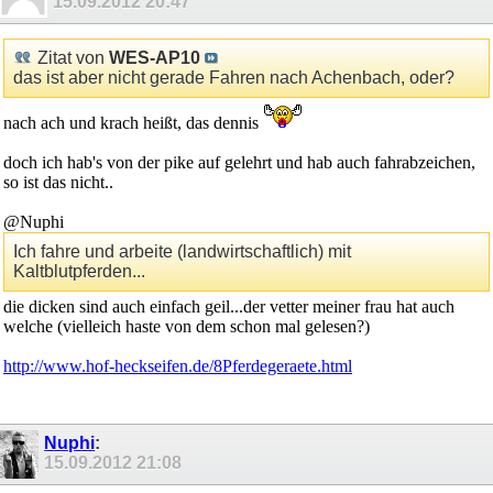
15.09.2012
20:47
Zitat von
WES-AP10
das ist aber nicht gerade Fahren nach Achenbach, oder?
nach ach und krach heißt, das dennis
doch ich hab's von der pike auf gelehrt und hab auch fahrabzeichen,
so ist das nicht..
@Nuphi
Ich fahre und arbeite (landwirtschaftlich) mit
Kaltblutpferden...
die dicken sind auch einfach geil...der vetter meiner frau hat auch
welche (vielleich haste von dem schon mal gelesen?)
http://www.hof-heckseifen.de/8Pferdegeraete.html
Nuphi
:
15.09.2012
21:08