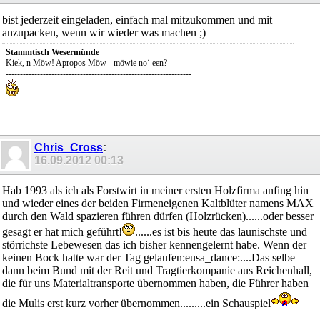
bist jederzeit eingeladen, einfach mal mitzukommen und mit
anzupacken, wenn wir wieder was machen ;)
Stammtisch Wesermünde
Kiek, n Möw! Apropos Möw - möwie no‘ een?
-----------------------------------------------------------------
Chris_Cross
:
16.09.2012
00:13
Hab 1993 als ich als Forstwirt in meiner ersten Holzfirma anfing hin
und wieder eines der beiden Firmeneigenen Kaltblüter namens MAX
durch den Wald spazieren führen dürfen (Holzrücken)......oder besser
gesagt er hat mich geführt!
......es ist bis heute das launischste und
störrichste Lebewesen das ich bisher kennengelernt habe. Wenn der
keinen Bock hatte war der Tag gelaufen:eusa_dance:....Das selbe
dann beim Bund mit der Reit und Tragtierkompanie aus Reichenhall,
die für uns Materialtransporte übernommen haben, die Führer haben
die Mulis erst kurz vorher übernommen.........ein Schauspiel