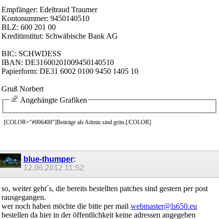
Empfänger: Edeltraud Traumer
Kontonummer: 9450140510
BLZ: 600 201 00
Kreditinstitut: Schwäbische Bank AG
BIC: SCHWDESS
IBAN: DE31600201009450140510
Papierform: DE31 6002 0100 9450 1405 10
Gruß Norbert
Angehängte Grafiken
[COLOR="#006400"]Beiträge als Admin sind grün.[/COLOR]
blue-thumper
:
12.06.2012
11:52
so, weiter geht´s, die bereits bestellten patches sind gestern per post
rausgegangen.
wer noch haben möchte die bitte per mail
webmaster@ls650.eu
bestellen da hier in der öffentlichkeit keine adressen angegeben