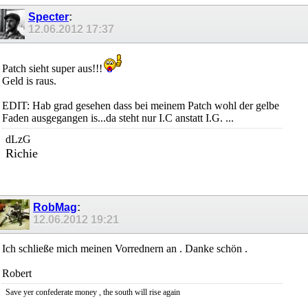
Specter
:
12.06.2012
17:37
Patch sieht super aus!!!
Geld is raus.
EDIT: Hab grad gesehen dass bei meinem Patch wohl der gelbe
Faden ausgegangen is...da steht nur I.C anstatt I.G. ...
dLzG
Richie
RobMag
:
12.06.2012
19:21
Ich schließe mich meinen Vorrednern an . Danke schön .
Robert
Save yer confederate money , the south will rise again