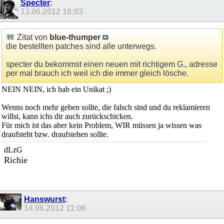
Specter
:
13.06.2012
18:03
Zitat von
blue-thumper
die bestellten patches sind alle unterwegs.
specter du bekommst einen neuen mit richtigem G., adresse
per mal brauch ich weil ich die immer gleich lösche.
NEIN NEIN, ich hab ein Unikat ;)
Wenns noch mehr geben sollte, die falsch sind und du reklamieren
willst, kann ichs dir auch zurückschicken.
Für mich ist das aber kein Problem, WIR müssen ja wissen was
draufsteht bzw. draufstehen sollte.
dLzG
Richie
Hanswurst
:
14.06.2012
11:06