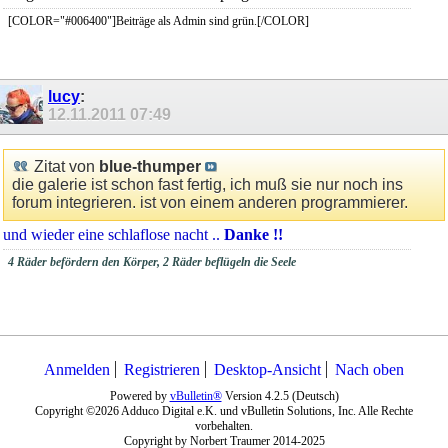
[COLOR="#006400"]Beiträge als Admin sind grün.[/COLOR]
lucy
:
12.11.2011
07:49
Zitat von
blue-thumper
die galerie ist schon fast fertig, ich muß sie nur noch ins
forum integrieren. ist von einem anderen programmierer.
und wieder eine schlaflose nacht ..
Danke !!
4 Räder befördern den Körper, 2 Räder beflügeln die Seele
Anmelden
Registrieren
Desktop-Ansicht
Nach oben
Powered by
vBulletin®
Version 4.2.5 (Deutsch)
Copyright ©2026 Adduco Digital e.K. und vBulletin Solutions, Inc. Alle Rechte
vorbehalten.
Copyright by Norbert Traumer 2014-2025