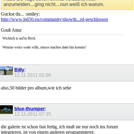
anzumelden....ging nicht....nun weiß ich warum.
Guckst du... :smiley:
http://www.ls650.eu/community/showth...rd-geschlossen
Gruß Attur
Wichtich is auf'm Bock.
Wennze weiss watte wills, musse machen datte hin komms!
Billy
:
12.11.2011
02:06
also,50 bilder pro album,wie ich sehe
blue-thumper
:
12.11.2011
07:35
die galerie ist schon fast fertig, ich muß sie nur noch ins forum
integrieren. ist von einem anderen programmierer.