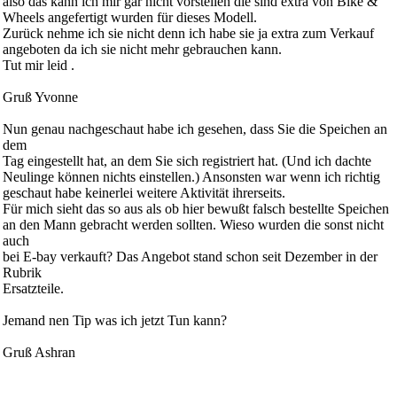
also das kann ich mir gar nicht vorstellen die sind extra von Bike &
Wheels angefertigt wurden für dieses Modell.
Zurück nehme ich sie nicht denn ich habe sie ja extra zum Verkauf
angeboten da ich sie nicht mehr gebrauchen kann.
Tut mir leid .
Gruß Yvonne
Nun genau nachgeschaut habe ich gesehen, dass Sie die Speichen an
dem
Tag eingestellt hat, an dem Sie sich registriert hat. (Und ich dachte
Neulinge können nichts einstellen.) Ansonsten war wenn ich richtig
geschaut habe keinerlei weitere Aktivität ihrerseits.
Für mich sieht das so aus als ob hier bewußt falsch bestellte Speichen
an den Mann gebracht werden sollten. Wieso wurden die sonst nicht
auch
bei E-bay verkauft? Das Angebot stand schon seit Dezember in der
Rubrik
Ersatzteile.
Jemand nen Tip was ich jetzt Tun kann?
Gruß Ashran