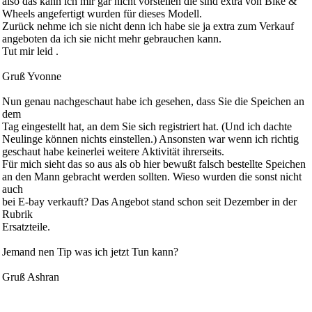
also das kann ich mir gar nicht vorstellen die sind extra von Bike &
Wheels angefertigt wurden für dieses Modell.
Zurück nehme ich sie nicht denn ich habe sie ja extra zum Verkauf
angeboten da ich sie nicht mehr gebrauchen kann.
Tut mir leid .
Gruß Yvonne
Nun genau nachgeschaut habe ich gesehen, dass Sie die Speichen an
dem
Tag eingestellt hat, an dem Sie sich registriert hat. (Und ich dachte
Neulinge können nichts einstellen.) Ansonsten war wenn ich richtig
geschaut habe keinerlei weitere Aktivität ihrerseits.
Für mich sieht das so aus als ob hier bewußt falsch bestellte Speichen
an den Mann gebracht werden sollten. Wieso wurden die sonst nicht
auch
bei E-bay verkauft? Das Angebot stand schon seit Dezember in der
Rubrik
Ersatzteile.
Jemand nen Tip was ich jetzt Tun kann?
Gruß Ashran