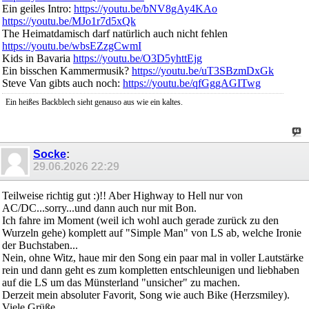
Ein geiles Intro:
https://youtu.be/bNV8gAy4KAo
https://youtu.be/MJo1r7d5xQk
The Heimatdamisch darf natürlich auch nicht fehlen
https://youtu.be/wbsEZzgCwmI
Kids in Bavaria
https://youtu.be/O3D5yhttEjg
Ein bisschen Kammermusik?
https://youtu.be/uT3SBzmDxGk
Steve Van gibts auch noch:
https://youtu.be/qfGggAGITwg
Ein heißes Backblech sieht genauso aus wie ein kaltes.
Socke
:
29.06.2026
22:29
Teilweise richtig gut :)!! Aber Highway to Hell nur von
AC/DC...sorry...und dann auch nur mit Bon.
Ich fahre im Moment (weil ich wohl auch gerade zurück zu den
Wurzeln gehe) komplett auf "Simple Man" von LS ab, welche Ironie
der Buchstaben...
Nein, ohne Witz, haue mir den Song ein paar mal in voller Lautstärke
rein und dann geht es zum kompletten entschleunigen und liebhaben
auf die LS um das Münsterland "unsicher" zu machen.
Derzeit mein absoluter Favorit, Song wie auch Bike (Herzsmiley).
Viele Grüße,