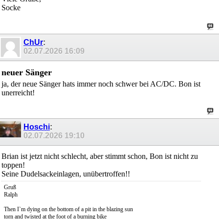
Socke
ChUr
:
02.07.2026
16:09
neuer Sänger
ja, der neue Sänger hats immer noch schwer bei AC/DC. Bon ist
unerreicht!
Hoschi
:
02.07.2026
19:10
Brian ist jetzt nicht schlecht, aber stimmt schon, Bon ist nicht zu
toppen!
Seine Dudelsackeinlagen, unübertroffen!!
Gruß
Ralph
Then I`m dying on the bottom of a pit in the blazing sun
torn and twisted at the foot of a burning bike