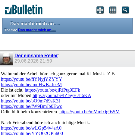
Das macht mich an.....
Thema:
Das macht mich an.....
Der einsame Reiter
:
29.06.2026
21:59
Während der Arbeit höre ich ganz gerne mal KI Musik. Z.B.
https://youtu.be/fiYNyjYZYYY
https://youtu.be/lmuHwKaJeeM
Die ist echt.
https://youtu.be/qiRiPtg9EFk
oder mit Moped
https://youtu.be/fZtayH7h6KA
https://youtu.be/bO9m7d9sK3I
https://youtu.be/fW9BmJb0Ewo
Odin hilft beim konzentrieren.
https://youtu.be/mMmlxig9sSM
Nach Feierabend höre ich auch richtige Musik.
https://youtu.be/wLGp54v4sA0
https://youtu.be/YYQ02OP5h00