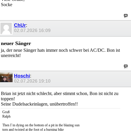
Socke
ChUr
:
02.07.2026
16:09
neuer Sänger
ja, der neue Sänger hats immer noch schwer bei AC/DC. Bon ist
unerreicht!
Hoschi
:
02.07.2026
19:10
Brian ist jetzt nicht schlecht, aber stimmt schon, Bon ist nicht zu
toppen!
Seine Dudelsackeinlagen, unübertroffen!!
Gruß
Ralph
Then I`m dying on the bottom of a pit in the blazing sun
torn and twisted at the foot of a burning bike