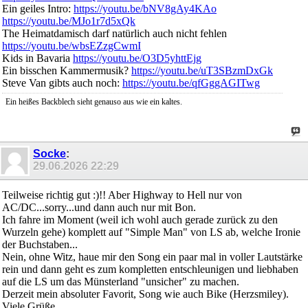
Ein geiles Intro:
https://youtu.be/bNV8gAy4KAo
https://youtu.be/MJo1r7d5xQk
The Heimatdamisch darf natürlich auch nicht fehlen
https://youtu.be/wbsEZzgCwmI
Kids in Bavaria
https://youtu.be/O3D5yhttEjg
Ein bisschen Kammermusik?
https://youtu.be/uT3SBzmDxGk
Steve Van gibts auch noch:
https://youtu.be/qfGggAGITwg
Ein heißes Backblech sieht genauso aus wie ein kaltes.
Socke
:
29.06.2026
22:29
Teilweise richtig gut :)!! Aber Highway to Hell nur von
AC/DC...sorry...und dann auch nur mit Bon.
Ich fahre im Moment (weil ich wohl auch gerade zurück zu den
Wurzeln gehe) komplett auf "Simple Man" von LS ab, welche Ironie
der Buchstaben...
Nein, ohne Witz, haue mir den Song ein paar mal in voller Lautstärke
rein und dann geht es zum kompletten entschleunigen und liebhaben
auf die LS um das Münsterland "unsicher" zu machen.
Derzeit mein absoluter Favorit, Song wie auch Bike (Herzsmiley).
Viele Grüße,