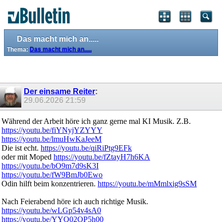
Das macht mich an.....
Thema:
Das macht mich an.....
Der einsame Reiter
:
29.06.2026
21:59
Während der Arbeit höre ich ganz gerne mal KI Musik. Z.B.
https://youtu.be/fiYNyjYZYYY
https://youtu.be/lmuHwKaJeeM
Die ist echt.
https://youtu.be/qiRiPtg9EFk
oder mit Moped
https://youtu.be/fZtayH7h6KA
https://youtu.be/bO9m7d9sK3I
https://youtu.be/fW9BmJb0Ewo
Odin hilft beim konzentrieren.
https://youtu.be/mMmlxig9sSM
Nach Feierabend höre ich auch richtige Musik.
https://youtu.be/wLGp54v4sA0
https://youtu.be/YYQ02OP5h00