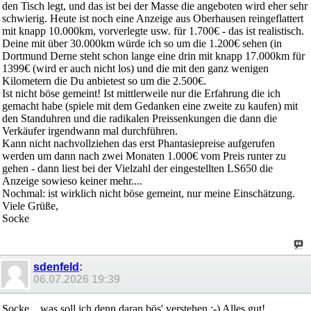
den Tisch legt, und das ist bei der Masse die angeboten wird eher sehr
schwierig. Heute ist noch eine Anzeige aus Oberhausen reingeflattert
mit knapp 10.000km, vorverlegte usw. für 1.700€ - das ist realistisch.
Deine mit über 30.000km würde ich so um die 1.200€ sehen (in
Dortmund Derne steht schon lange eine drin mit knapp 17.000km für
1399€ (wird er auch nicht los) und die mit den ganz wenigen
Kilometern die Du anbietest so um die 2.500€.
Ist nicht böse gemeint! Ist mittlerweile nur die Erfahrung die ich
gemacht habe (spiele mit dem Gedanken eine zweite zu kaufen) mit
den Standuhren und die radikalen Preissenkungen die dann die
Verkäufer irgendwann mal durchführen.
Kann nicht nachvollziehen das erst Phantasiepreise aufgerufen
werden um dann nach zwei Monaten 1.000€ vom Preis runter zu
gehen - dann liest bei der Vielzahl der eingestellten LS650 die
Anzeige sowieso keiner mehr....
Nochmal: ist wirklich nicht böse gemeint, nur meine Einschätzung.
Viele Grüße,
Socke
sdenfeld
:
06.07.2026
19:39
Socke... was soll ich denn daran bös' verstehen :-) Alles gut!