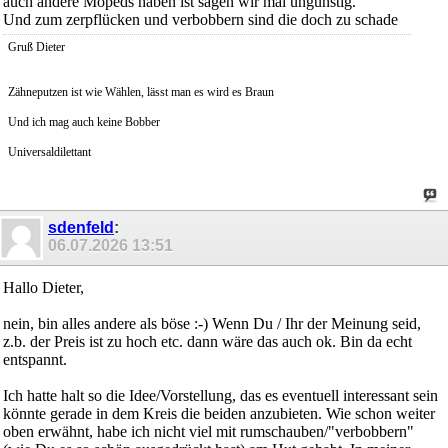
auch andere Mopeds haben ist sagen wir mal ungünstig.
Und zum zerpflücken und verbobbern sind die doch zu schade
Gruß Dieter
Zähneputzen ist wie Wählen, lässt man es wird es Braun
Und ich mag auch keine Bobber
Universaldilettant
sdenfeld
:
06.07.2026
13:51
Hallo Dieter,
nein, bin alles andere als böse :-) Wenn Du / Ihr der Meinung seid,
z.b. der Preis ist zu hoch etc. dann wäre das auch ok. Bin da echt
entspannt.
Ich hatte halt so die Idee/Vorstellung, das es eventuell interessant sein
könnte gerade in dem Kreis die beiden anzubieten. Wie schon weiter
oben erwähnt, habe ich nicht viel mit rumschauben/"verbobbern"