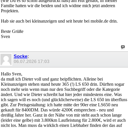
(wie Du es so schön ausgedrückt hast) am Hut gehabt, In meiner
Familie hatten wir die beiden und ich widme mich jetzt anderen
Projekten.
Hab sie auch bei kleinanzeigen und seit heute bei mobile.de drin.
Beste Grüße
Sven
Socke
:
06.07.2026
17:03
Hallo Sven,
da muß ich Dieter voll und ganz beipflichten. Alleine bei
Kleinanzeigen stehen stand heute 365 (!) LS 650 drin. Dürften sogar
noch mehr sein wenn man nur den Suchbegriff oder die Kategorie
ändert. Und wie Dieter schreibt hat hier jeder mindestens eine. Was
ich sagen will es noch (und glücklicherweise) die LS 650 im überfluss
gibt. Zur Preisgestaltung: ich hatte mitte der 90er eine LS650 neu
gekauft für 8400DM. Das würde 4200€ entsprechen - neu und
dreißig Jahre her. Ganz in der Nähe von mir steht auch schon lange
(leider eine gelbe) mit 3.800km Laufleistung für 2.800€, wird er auch
nicht los. Man muss da wirklich einen Liebhaber finden der das auf