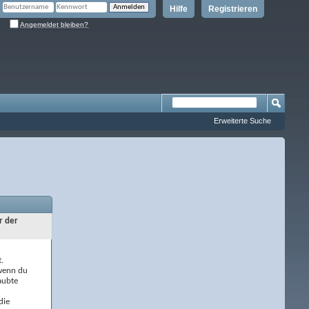
Hilfe
Registrieren
Angemeldet bleiben?
Erweiterte Suche
r der
.
 wenn du
aubte
die