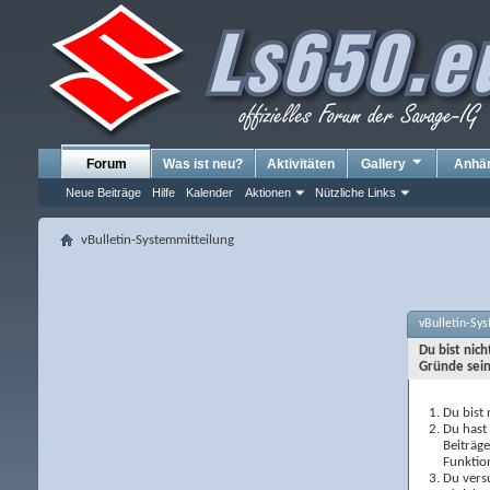
Forum
Was ist neu?
Aktivitäten
Gallery
Anhä
Neue Beiträge
Hilfe
Kalender
Aktionen
Nützliche Links
vBulletin-Systemmitteilung
vBulletin-Sy
Du bist nic
Gründe sein
Du bist 
Du hast 
Beiträg
Funktio
Du versu