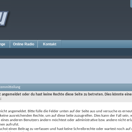
nge
Online Radio
Kontakt
stemmitteilung
ht angemeldet oder du hast keine Rechte diese Seite zu betreten. Dies könnte eine
:
nicht angemeldet. Bitte fülle die Felder unten auf der Seite aus und versuche es erneut
keine ausreichenden Rechte, um auf diese Seite zuzugreifen. Dies kann der Fall sein,
e eines anderen Benutzers ändern möchtest oder administrative bzw. andere nicht erl
nen aufrufst.
chst einen Beitrag zu verfassen und hast keine Schreibrechte oder wartest noch auf 