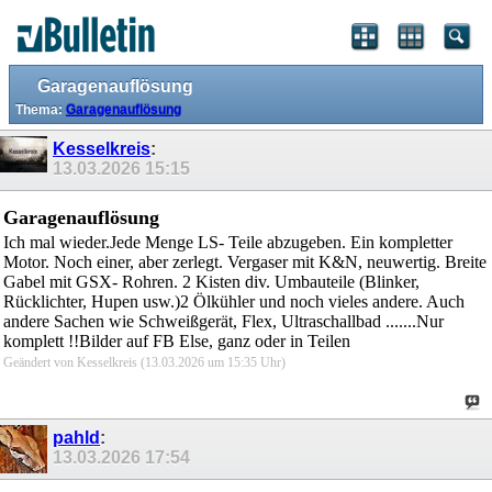
Garagenauflösung
Thema:
Garagenauflösung
Kesselkreis
:
13.03.2026
15:15
Garagenauflösung
Ich mal wieder.Jede Menge LS- Teile abzugeben. Ein kompletter
Motor. Noch einer, aber zerlegt. Vergaser mit K&N, neuwertig. Breite
Gabel mit GSX- Rohren. 2 Kisten div. Umbauteile (Blinker,
Rücklichter, Hupen usw.)2 Ölkühler und noch vieles andere. Auch
andere Sachen wie Schweißgerät, Flex, Ultraschallbad .......Nur
komplett !!Bilder auf FB Else, ganz oder in Teilen
Geändert von Kesselkreis (13.03.2026 um
15:35
Uhr)
pahld
:
13.03.2026
17:54