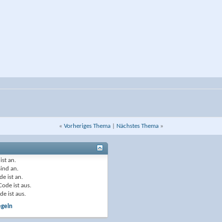
«
Vorheriges Thema
|
Nächstes Thema
»
ist
an
.
sind
an
.
de ist
an
.
Code ist
aus
.
de ist
aus
.
egeln