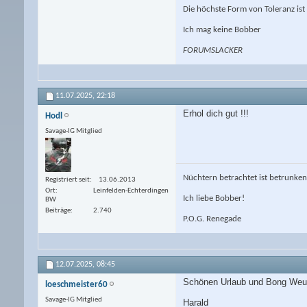
Die höchste Form von Toleranz i
Ich mag keine Bobber
FORUMSLACKER
11.07.2025,
22:18
Erhol dich gut !!!
Hodl
Savage-IG Mitglied
Nüchtern betrachtet ist betrunken
Registriert seit
13.06.2013
Ort
Leinfelden-Echterdingen
Ich liebe Bobber!
BW
Beiträge
2.740
P.O.G. Renegade
12.07.2025,
08:45
Schönen Urlaub und Bong Weuas
loeschmeister60
Savage-IG Mitglied
Harald