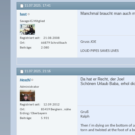
11.07.2025,
17:41
Manchmal braucht man auch ma
hmt
Savage-IG Mitglied
Registriert seit
21.08.2008
Gruss JOE
Ort
66879 Schrollbach
Beiträge
2.080
LOUD PIPES SAVES LIVES
11.07.2025,
21:16
Da hat er Recht, der Joe!
Hoschi
Schönen Urlaub Baba, erhol dic
Administrator
Registriert seit
12.09.2012
Ort
85459 Berglern , nähe
Gruß
Erding / Oberbayern
Ralph
Beiträge
5.931
Then I`m dying on the bottom of a 
torn and twisted at the foot of a 