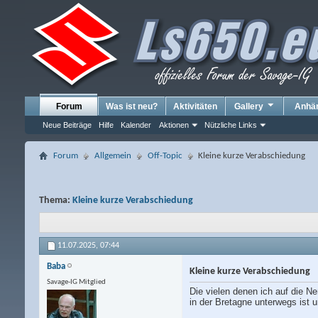
Forum
Was ist neu?
Aktivitäten
Gallery
Anhä
Neue Beiträge
Hilfe
Kalender
Aktionen
Nützliche Links
Forum
Allgemein
Off-Topic
Kleine kurze Verabschiedung
Thema:
Kleine kurze Verabschiedung
11.07.2025,
07:44
Baba
Kleine kurze Verabschiedung
Savage-IG Mitglied
Die vielen denen ich auf die N
in der Bretagne unterwegs ist 