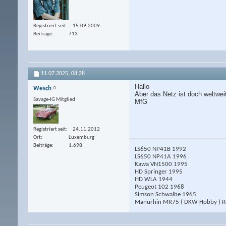
Registriert seit
15.09.2009
Beiträge
713
11.07.2025,
08:28
Hallo
Wesch
Aber das Netz ist doch weltweit
Savage-IG Mitglied
MfG
Registriert seit
24.11.2012
Ort
Luxemburg
Beiträge
1.698
LS650 NP41B 1992
LS650 NP41A 1996
Kawa VN1500 1995
HD Springer 1995
HD WLA 1944
Peugeot 102 1968
Simson Schwalbe 1965
Manurhin MR75 ( DKW Hobby ) Ro