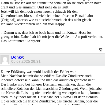
Dann musste ich auf die Straße und schauen ob sie auch schön hoch
dreht und Gas annimmt. Und siehe da es läuft!
Jetzt will ich dennoch einen neuen Schlauch für den
Unterdruckanschluss und vielleicht einen frischen Benzinhahn
(Original), aber so wie es aussieht brauch ich das nicht gleich.
Ich kann wieder fahren und bin voll Happy.
...Dumm war, dass ich so bock hatte und mit Kurzer Hose los
gezogen bin. Dabei hab ich mir jetzt die Wade am Auspuff verbrannt.
Das Läuft unter "Lehrgeld"
Donky
:
05.07.2025
20:31
Kurze Erklärung was wohl letztlich der Fehler war.
Mein Nachbar hat mir das so erklärt: Das die Zündkerze auch
innerlich defekt sein kann und man das äußerlich gar nicht sieht.
Der Funke wird bei höherer Drehzahl auch stärker, durch die
schnellere Rotation der Lichtmaschine/ Zündmagnet. Wenn jetzt aber
die Kerze die Leistung nicht mehr richtig weitergeben kann, kommt
auch im Zylinder nix an. Heist bsw. bei 50Km/H ist dann Schluss.
Ob es letztlich die frische Zündkerze, das frische Benzin, oder die