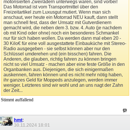
motorisierten Zweirädern unterwegs waren, sind vorbei!
Das Motorrad ist vom Transportmittel über den
Freizeitartikel zum Luxusgut mutiert. Wenn man sich
anschaut, wer heute ein Motorrad NEU kauft, dann stellt
man schnell fest, dass der Umsatz mit Gutverdienern
gemacht wird, die neben dem 3. bzw. 4. Auto (je nachdem
ob mit Kind oder ohne) noch ein besonderes Schmankel
nur für sich haben wollen. Da werden dann mal eben 20 -
30 Kilo€ für eine voll ausgestattete Einbauküche mit Stereo-
Radio ausgegeben - sie selbst können aber nur den
Schlüssel umderehen und (ein bisschen) fahren. Die
Anderen, die glauben, richtig fahren zu können bringen
nicht so viel Umsatz - machen aber eine feste Größe in den
Organbanken aus. Diejenigen, die sich einigermaßen
auskennen, fahren können und es nicht mehr nötig haben,
ihr ganzes Geld für Moppeds anzulegen, werden immer
weniger. Letzteres sind wir wohl und an uns nagt der Zahn
der Zeit...
Stimmt auffallend
hmt
:
30.11.2024
18:01