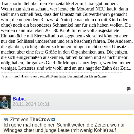
Transportmittel über den Freizeitartikel zum Luxusgut mutiert.
Wenn man sich anschaut, wer heute ein Motorrad NEU kauft, dann
stellt man schnell fest, dass der Umsatz mit Gutverdienern gemacht
wird, die neben dem 3. bzw. 4. Auto (je nachdem ob mit Kind oder
ohne) noch ein besonderes Schmankel nur für sich haben wollen. Da
werden dann mal eben 20 - 30 Kilo€ für eine voll ausgestattete
Einbauküche mit Stereo-Radio ausgegeben - sie selbst können aber
nur den Schlüssel umderehen und (ein bisschen) fahren. Die Anderen,
die glauben, richtig fahren zu können bringen nicht so viel Umsatz -
machen aber eine feste Größe in den Organbanken aus. Diejenigen,
die sich einigermaßen auskennen, fahren können und es nicht mehr
nötig haben, ihr ganzes Geld für Moppeds anzulegen, werden immer
weniger. Letzteres sind wir wohl und an uns nagt der Zahn der Zeit...
Stammtisch-
Hannover
: seit 2010 ein fester Bestandteil der Elsen-Szene!
Baba
:
28.11.2024
10:31
Zitat von
TheCrow
Ich gehe mal noch einen Schritt weiter: die Zeiten, wo nur
Windgesichter und junge Leute (mit wenig Kohle) auf