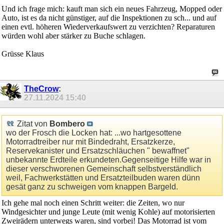
Und ich frage mich: kauft man sich ein neues Fahrzeug, Mopped oder
Auto, ist es da nicht günstiger, auf die Inspektionen zu sch... und auf
einen evtl. höheren Wiederverkaufswert zu verzichten? Reparaturen
würden wohl aber stärker zu Buche schlagen.
Grüsse Klaus
TheCrow
:
27.11.2024
15:40
Zitat von
Bombero
wo der Frosch die Locken hat: ...wo hartgesottene
Motorradtreiber nur mit Bindedraht, Ersatzkerze,
Reservekanister und Ersatzschläuchen " bewaffnet"
unbekannte Erdteile erkundeten.Gegenseitige Hilfe war in
dieser verschworenen Gemeinschaft selbstverständlich
weil, Fachwerkstätten und Ersatzteilbuden waren dünn
gesät ganz zu schweigen vom knappen Bargeld.
Ich gehe mal noch einen Schritt weiter: die Zeiten, wo nur
Windgesichter und junge Leute (mit wenig Kohle) auf motorisierten
Zweirädern unterwegs waren, sind vorbei! Das Motorrad ist vom