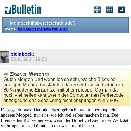
Memberhilfsbereitschaft ade?
Thema:
Memberhilfsbereitschaft ade?
steinbock
:
26.11.2024
16:33
Zitat von
Wesch
Guten Morgen Und wenn ich so sehr, welche Bikes bei
heutigen Motorradausfahrten dabei sind, so sinds doch zu
80 % moderne Einspritzer mit allem pipapo. Ob man da
noch viel helfen kann,wenn der Computer nen Fehlercode
anzeigt und das Sche...ding nicht anspringen will ? MfG
Da sagst du was! Hat mich dazu gebracht: wenn überhaupt ein
anderes Mopped, nur eins, wo ich viel selber machen kann. Die
finanziellen Konsequenzen, wenn der Hobel viel Zeit in der Werkstatt
verbringen muss, könnte ich mir wohl nicht leisten.