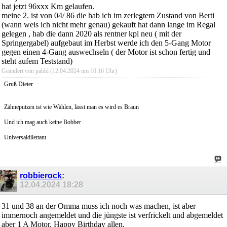
hat jetzt 96xxx Km gelaufen.
meine 2. ist von 04/ 86 die hab ich im zerlegtem Zustand von Berti
(wann weis ich nicht mehr genau) gekauft hat dann lange im Regal
gelegen , hab die dann 2020 als rentner kpl neu ( mit der
Springergabel) aufgebaut im Herbst werde ich den 5-Gang Motor
gegen einen 4-Gang auswechseln ( der Motor ist schon fertig und
steht aufem Teststand)
Geändert von pahld (12.04.2024 um
10:16
Uhr)
Gruß Dieter
Zähneputzen ist wie Wählen, lässt man es wird es Braun
Und ich mag auch keine Bobber
Universaldilettant
robbierock
:
12.04.2024
18:28
31 und 38 an der Omma muss ich noch was machen, ist aber
immernoch angemeldet und die jüngste ist verfrickelt und abgemeldet
aber 1 A Motor. Happy Birthday allen.