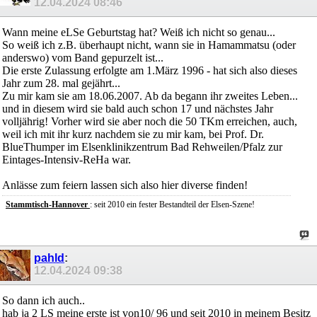
12.04.2024
08:46
Wann meine eLSe Geburtstag hat? Weiß ich nicht so genau...
So weiß ich z.B. überhaupt nicht, wann sie in Hamammatsu (oder
anderswo) vom Band gepurzelt ist...
Die erste Zulassung erfolgte am 1.März 1996 - hat sich also dieses
Jahr zum 28. mal gejährt...
Zu mir kam sie am 18.06.2007. Ab da begann ihr zweites Leben...
und in diesem wird sie bald auch schon 17 und nächstes Jahr
volljährig! Vorher wird sie aber noch die 50 TKm erreichen, auch,
weil ich mit ihr kurz nachdem sie zu mir kam, bei Prof. Dr.
BlueThumper im Elsenklinikzentrum Bad Rehweilen/Pfalz zur
Eintages-Intensiv-ReHa war.
Anlässe zum feiern lassen sich also hier diverse finden!
Stammtisch-
Hannover
: seit 2010 ein fester Bestandteil der Elsen-Szene!
pahld
:
12.04.2024
09:38
So dann ich auch..
hab ja 2 LS meine erste ist von10/ 96 und seit 2010 in meinem Besitz