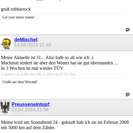
gruß robbierock
Get your motor runnin' ...
deMischel
:
14.04.2024
11:48
Meine Aktuelle ist 31... Also halb so alt wie ich :)
Machmal stottert sie aber den Winter hat sie gut überstanden ...
In 3 Wochen ist mal wieder TÜV
Geändert von deMischel (08.12.2024 um
07:43
Uhr)
Grüße aus dem Werratal!
Preusseneintopf
:
23.04.2024
21:56
Meine wird am Sonnabend 24 - gekauft hab ich sie im Februar 2008
mit 5000 km auf dem Zähler.