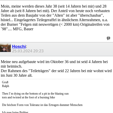
Moin, meine werden dieses Jahr 38 (seit 14 Jahren bei mir) und 28
Jahre alt (seit 8 Jahren bei mit). Der Anteil von heute noch verbauten
Teilen aus dem Baujahr von der "Alten" ist aber "überschaubar",
hüstel... Eingelagertes Teilegeraffel in ähnlichem Altersrahmen, u.a.
der Burner "Felgen mit neuwertigen (< 2000 km) Originalreifen von
`98".... MFG, Bauer
Hoschi
:
25.03.2024
20:23
Meine neu aufgebaute wird im Oktober 36 und ist seid 4 Jahren bei
mir heimisch.
Der Rahmen des "Teileträgers" der seid 22 Jahren bei mir wohnt wird
im Juni 30 Jahre alt.
Gruß
Ralph
Then I`m dying on the bottom of a pit in the blazing sun
torn and twisted at the foot of a burning bike
Die höchste Form von Toleranz ist das Ertragen dummer Menschen
Ich mag keine Bobber