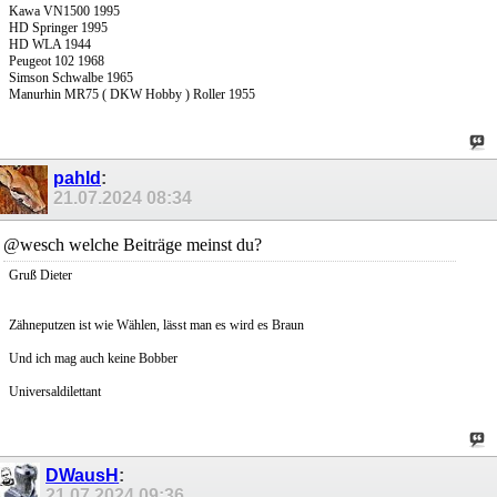
Kawa VN1500 1995
HD Springer 1995
HD WLA 1944
Peugeot 102 1968
Simson Schwalbe 1965
Manurhin MR75 ( DKW Hobby ) Roller 1955
pahld
:
21.07.2024
08:34
@wesch welche Beiträge meinst du?
Gruß Dieter
Zähneputzen ist wie Wählen, lässt man es wird es Braun
Und ich mag auch keine Bobber
Universaldilettant
DWausH
:
21.07.2024
09:36