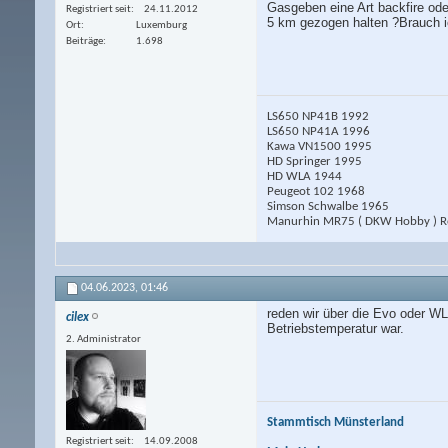
Gasgeben eine Art backfire oder
Registriert seit
24.11.2012
5 km gezogen halten ?Brauch ic
Ort
Luxemburg
Beiträge
1.698
LS650 NP41B 1992
LS650 NP41A 1996
Kawa VN1500 1995
HD Springer 1995
HD WLA 1944
Peugeot 102 1968
Simson Schwalbe 1965
Manurhin MR75 ( DKW Hobby ) Ro
04.06.2023,
01:46
reden wir über die Evo oder WL
cilex
Betriebstemperatur war.
2. Administrator
Stammtisch Münsterland
Registriert seit
14.09.2008