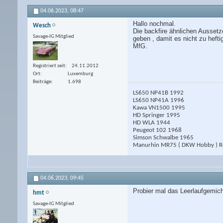
04.06.2023,
08:47
Hallo nochmal.
Wesch
Die backfire ähnlichen Ausset
Savage-IG Mitglied
geben , damit es nicht zu hefti
MfG.
Registriert seit
24.11.2012
Ort
Luxemburg
Beiträge
1.698
LS650 NP41B 1992
LS650 NP41A 1996
Kawa VN1500 1995
HD Springer 1995
HD WLA 1944
Peugeot 102 1968
Simson Schwalbe 1965
Manurhin MR75 ( DKW Hobby ) Ro
04.06.2023,
09:45
Probier mal das Leerlaufgemic
hmt
Savage-IG Mitglied