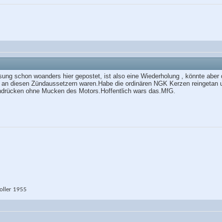
ösung schon woanders hier gepostet, ist also eine Wiederholung , könnte aber 
d an diesen Zündaussetzern waren.Habe die ordinären NGK Kerzen reingetan u
indrücken ohne Mucken des Motors.Hoffentlich wars das.MfG.
ller 1955