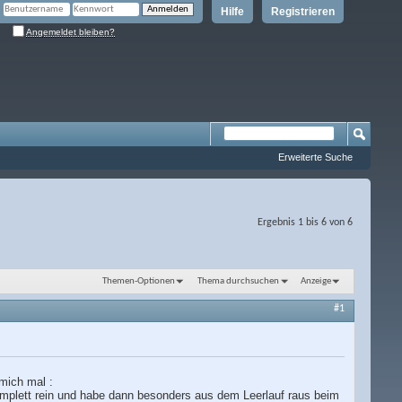
Hilfe
Registrieren
Angemeldet bleiben?
Erweiterte Suche
Ergebnis 1 bis 6 von 6
Themen-Optionen
Thema durchsuchen
Anzeige
#1
 mich mal :
omplett rein und habe dann besonders aus dem Leerlauf raus beim