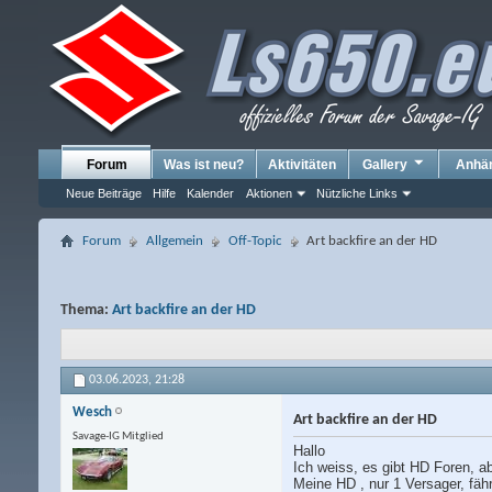
Forum
Was ist neu?
Aktivitäten
Gallery
Anhä
Neue Beiträge
Hilfe
Kalender
Aktionen
Nützliche Links
Forum
Allgemein
Off-Topic
Art backfire an der HD
Thema:
Art backfire an der HD
03.06.2023,
21:28
Wesch
Art backfire an der HD
Savage-IG Mitglied
Hallo
Ich weiss, es gibt HD Foren, a
Meine HD , nur 1 Versager, fäh