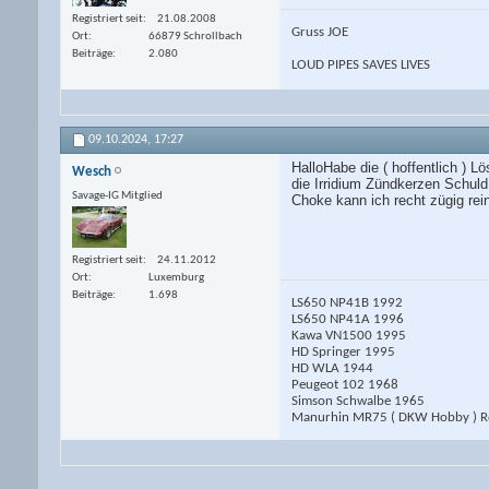
Registriert seit
21.08.2008
Gruss JOE
Ort
66879 Schrollbach
Beiträge
2.080
LOUD PIPES SAVES LIVES
09.10.2024,
17:27
HalloHabe die ( hoffentlich ) L
Wesch
die Irridium Zündkerzen Schul
Savage-IG Mitglied
Choke kann ich recht zügig re
Registriert seit
24.11.2012
Ort
Luxemburg
Beiträge
1.698
LS650 NP41B 1992
LS650 NP41A 1996
Kawa VN1500 1995
HD Springer 1995
HD WLA 1944
Peugeot 102 1968
Simson Schwalbe 1965
Manurhin MR75 ( DKW Hobby ) Ro