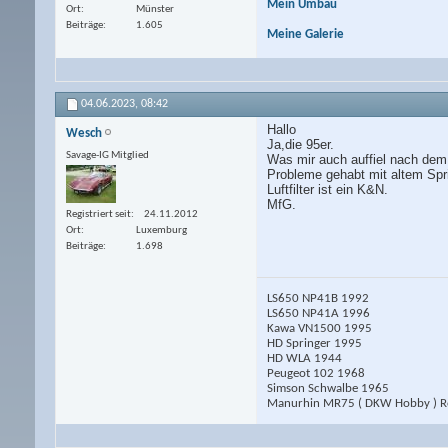
Mein Umbau
Ort
Münster
Beiträge
1.605
Meine Galerie
04.06.2023,
08:42
Hallo
Wesch
Ja,die 95er.
Savage-IG Mitglied
Was mir auch auffiel nach dem 
Probleme gehabt mit altem Spri
Luftfilter ist ein K&N.
MfG.
Registriert seit
24.11.2012
Ort
Luxemburg
Beiträge
1.698
LS650 NP41B 1992
LS650 NP41A 1996
Kawa VN1500 1995
HD Springer 1995
HD WLA 1944
Peugeot 102 1968
Simson Schwalbe 1965
Manurhin MR75 ( DKW Hobby ) Ro