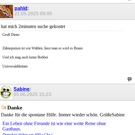
pahld
:
21.05.2025
09:05
hat mich 2minuten suche gekostet
Gruß Dieter
Zähneputzen ist wie Wählen, lässt man es wird es Braun
Und ich mag auch keine Bobber
Universaldilettant
Sabine
:
05.06.2025
15:23
Danke
Danke für die spontane Hilfe. Immer wieder schön. GrüßeSabine
Ein Leben ohne Freunde ist wie eine weite Reise ohne
Gasthaus.
Demokrit (lebte um 400 v.Chr.)