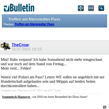
Treffen am Nienstedter Pass
Thema:
Treffen am Nienstedter Pass
TheCrow
:
11.07.2021
10:15
Mist! Habs verpasst! Ich habe Sonnabend nicht mehr reingeschaut
und war noch auf dem Stand von Freitag...
Mein verd... Fehler!
Waren viel Polizei am Pass? Letzes WE sollen sie angeblich mit ner
Hundertschaft aufgelaufen sein und Möppis auf beiden Seiten
durchkontrolliert haben...
Geändert von TheCrow (11.07.2021 um
10:17
Uhr)
Stammtisch-
Hannover
: seit 2010 ein fester Bestandteil der Elsen-Szene!