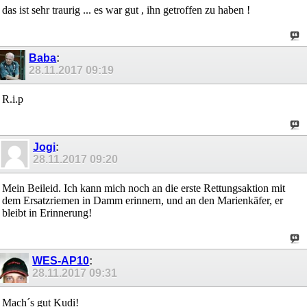
das ist sehr traurig ... es war gut , ihn getroffen zu haben !
Baba
:
28.11.2017
09:19
R.i.p
Jogi
:
28.11.2017
09:20
Mein Beileid. Ich kann mich noch an die erste Rettungsaktion mit
dem Ersatzriemen in Damm erinnern, und an den Marienkäfer, er
bleibt in Erinnerung!
WES-AP10
:
28.11.2017
09:31
Mach´s gut Kudi!