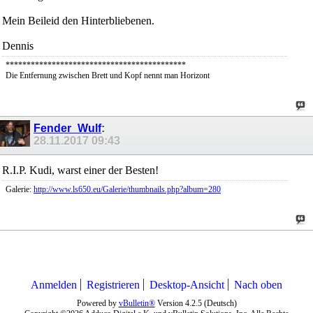
Mein Beileid den Hinterbliebenen.
Dennis
*******************************************
Die Entfernung zwischen Brett und Kopf nennt man Horizont
Fender_Wulf
:
28.11.2017
09:43
R.I.P. Kudi, warst einer der Besten!
Galerie:
http://www.ls650.eu/Galerie/thumbnails.php?album=280
Anmelden
Registrieren
Desktop-Ansicht
Nach oben
Powered by
vBulletin®
Version 4.2.5 (Deutsch)