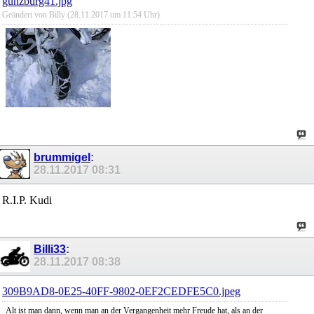
günzburg41.jpg
Geändert von Billy (28.11.2017 um
11:54
Uhr)
brummigel
:
28.11.2017
08:31
R.I.P. Kudi
Billi33
:
28.11.2017
08:38
309B9AD8-0E25-40FF-9802-0EF2CEDFE5C0.jpeg
Alt ist man dann, wenn man an der Vergangenheit mehr Freude hat, als an der