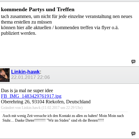
kommende Partys und Treffen
tach zusammen, um nicht für jede einzelne veranstaltung nen neues
thema erstellen zu müssen
können hier alle aktuellen / kommenden treffen via flyer o.ä.
publiziert werden.
Linkin-hawk
:
22.01.2017
22:06
Das is ja mal ne super idee
FB_IMG_1483429761917.jpg
Oberehring 26, 93104 Riekofen, Deutschland
Geändert von Linkin-hawk (11.02.2017 um
22:29
Uhr)
Auch mit wenig Zeit versuche ich den Kontakt zu allen zu halten! Moin Moin nach
Stuhr.... Danke Dieter!!!!!!!!! "Wir im Süden" sind eh die Besten!!!!!