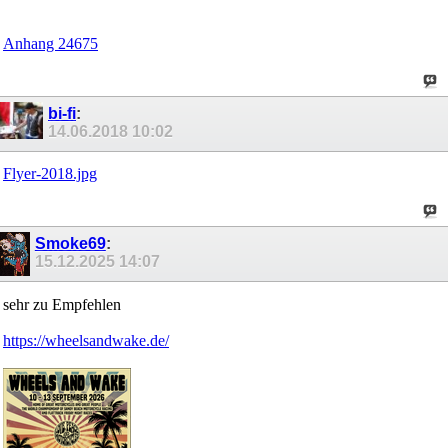
Anhang 24675
bi-fi
:
14.06.2018
10:02
Flyer-2018.jpg
Smoke69
:
15.12.2025
14:07
sehr zu Empfehlen
https://wheelsandwake.de/