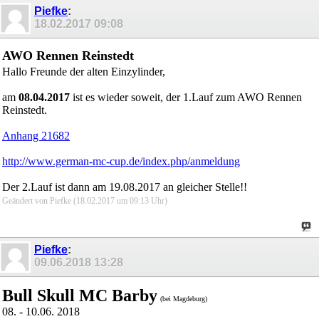
Piefke
:
18.02.2017
09:08
AWO Rennen Reinstedt
Hallo Freunde der alten Einzylinder,
am
08.04.2017
ist es wieder soweit, der 1.Lauf zum AWO Rennen
Reinstedt.
Anhang 21682
http://www.german-mc-cup.de/index.php/anmeldung
Der 2.Lauf ist dann am 19.08.2017 an gleicher Stelle!!
Geändert von Piefke (18.02.2017 um
09:13
Uhr)
Piefke
:
09.06.2018
13:28
Bull Skull MC Barby
(bei Magdeburg)
08. - 10.06. 2018