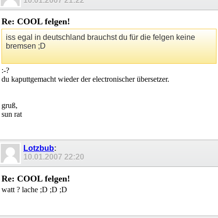
10.01.2007
21:22
Re: COOL felgen!
iss egal in deutschland brauchst du für die felgen keine
bremsen ;D
:-?
du kaputtgemacht wieder der electronischer übersetzer.
gruß,
sun rat
Lotzbub
:
10.01.2007
22:20
Re: COOL felgen!
watt ? lache ;D ;D ;D