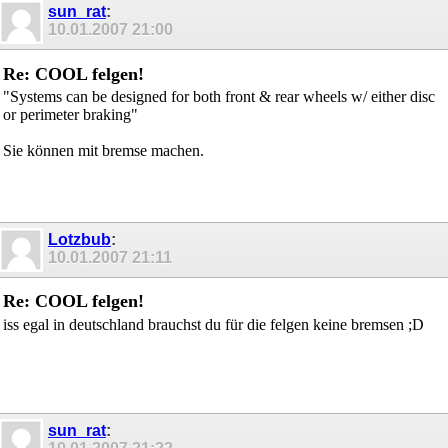
sun_rat
:
10.01.2007
21:00
Re: COOL felgen!
"Systems can be designed for both front & rear wheels w/ either disc
or perimeter braking"
Sie können mit bremse machen.
Lotzbub
:
10.01.2007
21:11
Re: COOL felgen!
iss egal in deutschland brauchst du für die felgen keine bremsen ;D
sun_rat
: