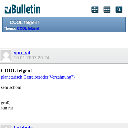
COOL felgen!
Thema:
COOL felgen!
sun_rat
:
10.01.2007
20:24
COOL felgen!
planetarisch Getreibe(oder Verzahnung?)
sehr schön!
gruß,
sun rat
Lotzbub
: