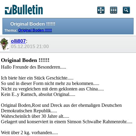
Original Boden !!!!!!
Thema:
Original Boden !!!!!!
olli807
:
05.12.2015
21:00
Original Boden !!!!!!
Hallo Freunde des Besonderen.....
Ich biete hier ein Stück Geschichte.....
So und in dieser Form nicht mehr zu bekommen.....
Nicht zu vergleichen mit dem geklonten aus China.....
Kein E..y Ramsch, absolut Original.....
Original Boden,Rost und Dreck aus der ehemaligen Deutschen
Demokratischen Republik.....
Wahrscheinlich über 30 Jahre alt.....
Gelagert und konserviert in einem Simson Schwalbe Rahmenrohr.....
Weit über 2 kg. vorhanden.....