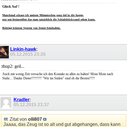
Glück Auf !
Manchmal schaue ich meinen Mitmenschen ganz tief in die Augen,
nur um festzustellen das man tatsächlich die Schädelrückwand sehen kann.
Beiträge können Spuren von Ironie beinhalten.
Linkin-hawk
:
05.12.2015
23:26
:thup2: geil...
Auch mit wenig Zeit versuche ich den Kontakt zu allen zu halten! Moin Moin nach
Stuhr.... Danke Dieter!!!!!!!!! "Wir im Süden" sind eh die Besten!!!!!
Kradler
:
05.12.2015
23:37
Zitat von
olli807
Jaaaa, das Zeug ist so alt und gut abgehangen, dass kann