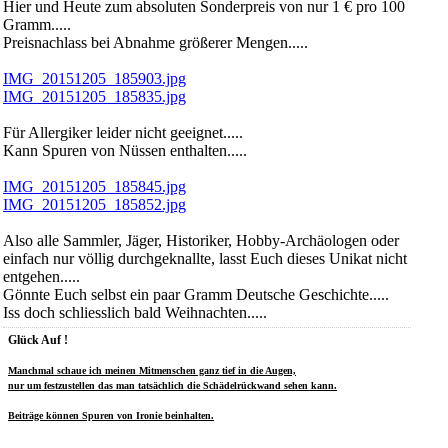
Hier und Heute zum absoluten Sonderpreis von nur 1 € pro 100
Gramm.....
Preisnachlass bei Abnahme größerer Mengen.....
IMG_20151205_185903.jpg
IMG_20151205_185835.jpg
Für Allergiker leider nicht geeignet.....
Kann Spuren von Nüssen enthalten.....
IMG_20151205_185845.jpg
IMG_20151205_185852.jpg
Also alle Sammler, Jäger, Historiker, Hobby-Archäologen oder
einfach nur völlig durchgeknallte, lasst Euch dieses Unikat nicht
entgehen.....
Gönnte Euch selbst ein paar Gramm Deutsche Geschichte.....
Iss doch schliesslich bald Weihnachten.....
Glück Auf !
Manchmal schaue ich meinen Mitmenschen ganz tief in die Augen,
nur um festzustellen das man tatsächlich die Schädelrückwand sehen kann.
Beiträge können Spuren von Ironie beinhalten.