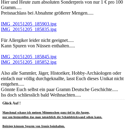
Hier und Heute zum absoluten Sonderpreis von nur 1 € pro 100
Gramm.....
Preisnachlass bei Abnahme größerer Mengen.....
IMG_20151205_185903.jpg
IMG_20151205_185835.jpg
Für Allergiker leider nicht geeignet.....
Kann Spuren von Nüssen enthalten.....
IMG_20151205_185845.jpg
IMG_20151205_185852.jpg
Also alle Sammler, Jäger, Historiker, Hobby-Archäologen oder
einfach nur völlig durchgeknallte, lasst Euch dieses Unikat nicht
entgehen.....
Gönnte Euch selbst ein paar Gramm Deutsche Geschichte.....
Iss doch schliesslich bald Weihnachten.....
Glück Auf !
Manchmal schaue ich meinen Mitmenschen ganz tief in die Augen,
nur um festzustellen das man tatsächlich die Schädelrückwand sehen kann.
Beiträge können Spuren von Ironie beinhalten.