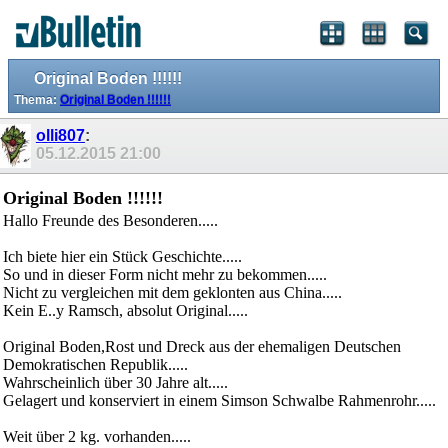
Original Boden !!!!!!
Thema:
Original Boden !!!!!!
olli807
:
05.12.2015
21:00
Original Boden !!!!!!
Hallo Freunde des Besonderen.....
Ich biete hier ein Stück Geschichte.....
So und in dieser Form nicht mehr zu bekommen.....
Nicht zu vergleichen mit dem geklonten aus China.....
Kein E..y Ramsch, absolut Original.....
Original Boden,Rost und Dreck aus der ehemaligen Deutschen
Demokratischen Republik.....
Wahrscheinlich über 30 Jahre alt.....
Gelagert und konserviert in einem Simson Schwalbe Rahmenrohr.....
Weit über 2 kg. vorhanden.....