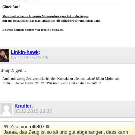
Glück Auf !
Manchmal schaue ich meinen Mitmenschen ganz tief in die Augen,
nur um festzustellen das man tatsächlich die Schädelrückwand sehen kann.
Beiträge können Spuren von Ironie beinhalten.
Linkin-hawk
:
05.12.2015
23:26
:thup2: geil...
Auch mit wenig Zeit versuche ich den Kontakt zu allen zu halten! Moin Moin nach
Stuhr.... Danke Dieter!!!!!!!!! "Wir im Süden" sind eh die Besten!!!!!
Kradler
:
05.12.2015
23:37
Zitat von
olli807
Jaaaa, das Zeug ist so alt und gut abgehangen, dass kann