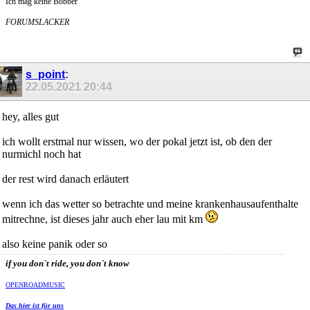
Ich mag keine Bobber
FORUMSLACKER
s_point
:
22.05.2021
20:44
hey, alles gut
ich wollt erstmal nur wissen, wo der pokal jetzt ist, ob den der
nurmichl noch hat
der rest wird danach erläutert
wenn ich das wetter so betrachte und meine krankenhausaufenthalte
mitrechne, ist dieses jahr auch eher lau mit km
also keine panik oder so
if you don`t ride, you don`t know
OPENROADMUSIC
Das hier ist für uns