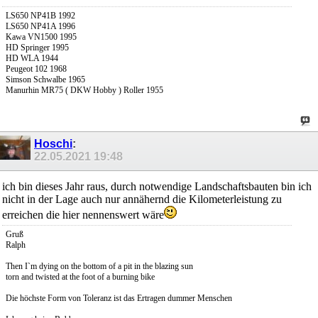
LS650 NP41B 1992
LS650 NP41A 1996
Kawa VN1500 1995
HD Springer 1995
HD WLA 1944
Peugeot 102 1968
Simson Schwalbe 1965
Manurhin MR75 ( DKW Hobby ) Roller 1955
Hoschi
:
22.05.2021
19:48
ich bin dieses Jahr raus, durch notwendige Landschaftsbauten bin ich
nicht in der Lage auch nur annähernd die Kilometerleistung zu
erreichen die hier nennenswert wäre
Gruß
Ralph
Then I`m dying on the bottom of a pit in the blazing sun
torn and twisted at the foot of a burning bike
Die höchste Form von Toleranz ist das Ertragen dummer Menschen