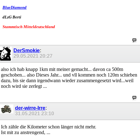
BlueDiamond
dLzG Berti
Stammtisch Mitteldeutschland
DerSmokie
:
29.05.2021
20:27
also ich hab knapp 1km mit meiner gemacht... davon ca 500m
geschoben... also Dieses Jahr... und vll kommen noch 120m schieben
dazu, bis sie dann irgendwann wieder zusammengesetzt wird...weil
noch wird sie zerlegt ...
der-wirre-Irre
:
31.05.2021
23:10
Ich zähle die Kilometer schon länger nicht mehr.
Ist mit zu anstrengend, ...