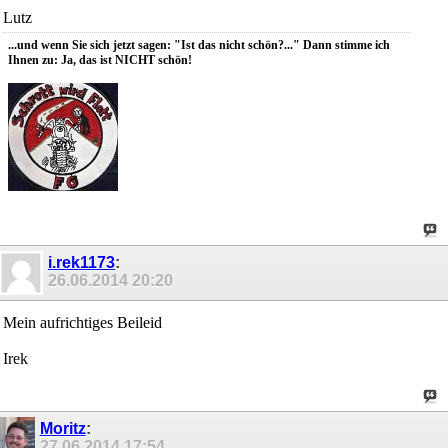
Lutz
...und wenn Sie sich jetzt sagen: "Ist das nicht schön?..." Dann stimme ich
Ihnen zu: Ja, das ist NICHT schön!
i.rek1173
:
26.06.2014
20:20
Mein aufrichtiges Beileid
Irek
Moritz
:
27.06.2014
17:54