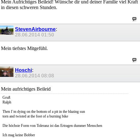
Mein Aufrichtiges Beileid! Wünsche dir und deiner Familie viel Kraft
in diesen schweren Stunden.
StevenAirbourne
:
28.06.2014
01:50
Mein tiefstes Mitgefühl.
Hoschi
:
28.06.2014
08:08
Mein aufrichtiges Beileid
Gruß
Ralph
Then I`m dying on the bottom of a pit in the blazing sun
torn and twisted at the foot of a burning bike
Die höchste Form von Toleranz ist das Ertragen dummer Menschen
Ich mag keine Bobber