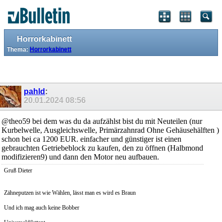
Horrorkabinett
Thema:
Horrorkabinett
pahld
:
20.01.2024
08:56
@theo59 bei dem was du da aufzählst bist du mit Neuteilen (nur
Kurbelwelle, Ausgleichswelle, Primärzahnrad Ohne Gehäusehälften )
schon bei ca 1200 EUR. einfacher und günstiger ist einen
gebrauchten Getriebeblock zu kaufen, den zu öffnen (Halbmond
modifizieren9) und dann den Motor neu aufbauen.
Gruß Dieter
Zähneputzen ist wie Wählen, lässt man es wird es Braun
Und ich mag auch keine Bobber