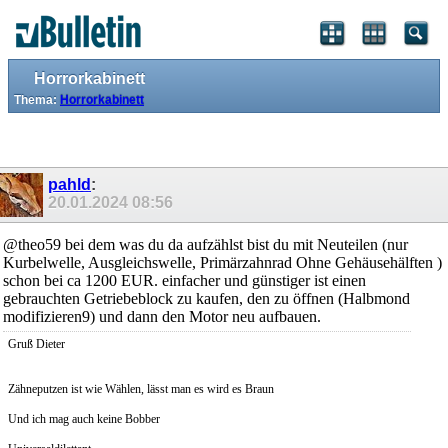
Horrorkabinett
Thema:
Horrorkabinett
pahld
:
20.01.2024
08:56
@theo59 bei dem was du da aufzählst bist du mit Neuteilen (nur
Kurbelwelle, Ausgleichswelle, Primärzahnrad Ohne Gehäusehälften )
schon bei ca 1200 EUR. einfacher und günstiger ist einen
gebrauchten Getriebeblock zu kaufen, den zu öffnen (Halbmond
modifizieren9) und dann den Motor neu aufbauen.
Gruß Dieter
Zähneputzen ist wie Wählen, lässt man es wird es Braun
Und ich mag auch keine Bobber