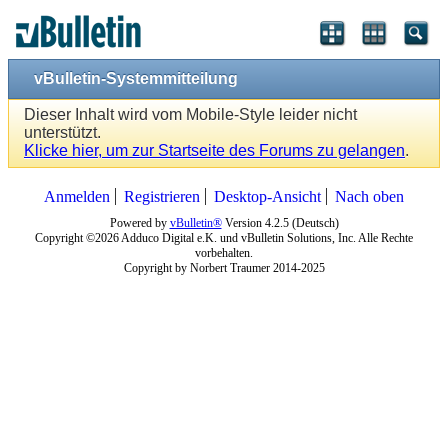
vBulletin-Systemmitteilung
Dieser Inhalt wird vom Mobile-Style leider nicht
unterstützt.
Klicke hier, um zur Startseite des Forums zu gelangen
.
Anmelden
Registrieren
Desktop-Ansicht
Nach oben
Powered by
vBulletin®
Version 4.2.5 (Deutsch)
Copyright ©2026 Adduco Digital e.K. und vBulletin Solutions, Inc. Alle Rechte
vorbehalten.
Copyright by Norbert Traumer 2014-2025