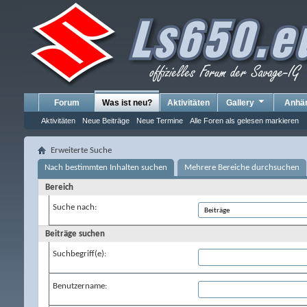
Forum
Was ist neu?
Aktivitäten
Gallery
Anhä
Aktivitäten
Neue Beiträge
Neue Termine
Alle Foren als gelesen markieren
Erweiterte Suche
Nach bestimmten Inhalten suchen
Mehrere Bereiche durchsuchen
Bereich
Suche nach:
Beiträge suchen
Suchbegriff(e):
Benutzername: