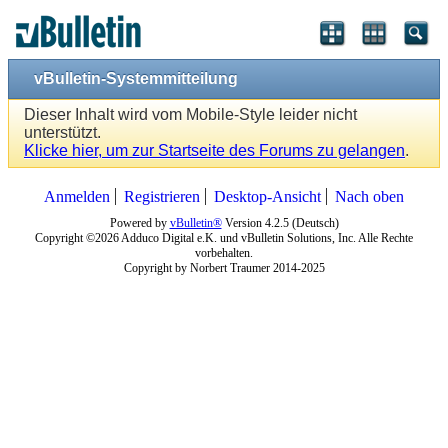
vBulletin-Systemmitteilung
Dieser Inhalt wird vom Mobile-Style leider nicht
unterstützt.
Klicke hier, um zur Startseite des Forums zu gelangen
.
Anmelden
Registrieren
Desktop-Ansicht
Nach oben
Powered by
vBulletin®
Version 4.2.5 (Deutsch)
Copyright ©2026 Adduco Digital e.K. und vBulletin Solutions, Inc. Alle Rechte
vorbehalten.
Copyright by Norbert Traumer 2014-2025