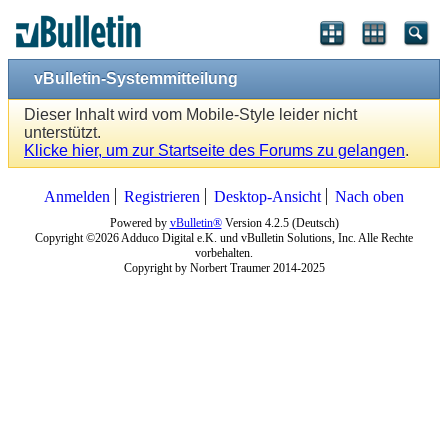
vBulletin-Systemmitteilung
Dieser Inhalt wird vom Mobile-Style leider nicht
unterstützt.
Klicke hier, um zur Startseite des Forums zu gelangen
.
Anmelden
Registrieren
Desktop-Ansicht
Nach oben
Powered by
vBulletin®
Version 4.2.5 (Deutsch)
Copyright ©2026 Adduco Digital e.K. und vBulletin Solutions, Inc. Alle Rechte
vorbehalten.
Copyright by Norbert Traumer 2014-2025