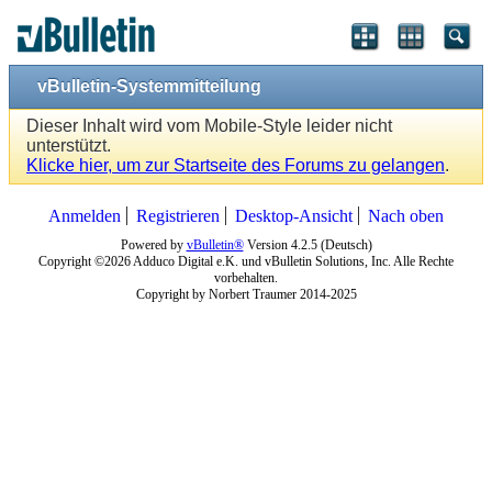
vBulletin-Systemmitteilung
Dieser Inhalt wird vom Mobile-Style leider nicht
unterstützt.
Klicke hier, um zur Startseite des Forums zu gelangen
.
Anmelden
Registrieren
Desktop-Ansicht
Nach oben
Powered by
vBulletin®
Version 4.2.5 (Deutsch)
Copyright ©2026 Adduco Digital e.K. und vBulletin Solutions, Inc. Alle Rechte
vorbehalten.
Copyright by Norbert Traumer 2014-2025