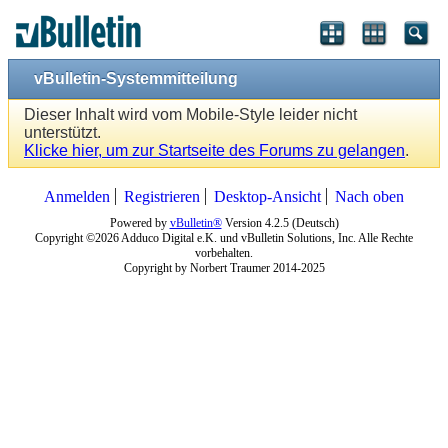
vBulletin-Systemmitteilung
Dieser Inhalt wird vom Mobile-Style leider nicht
unterstützt.
Klicke hier, um zur Startseite des Forums zu gelangen
.
Anmelden
Registrieren
Desktop-Ansicht
Nach oben
Powered by
vBulletin®
Version 4.2.5 (Deutsch)
Copyright ©2026 Adduco Digital e.K. und vBulletin Solutions, Inc. Alle Rechte
vorbehalten.
Copyright by Norbert Traumer 2014-2025