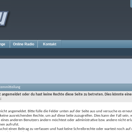
nge
Online Radio
Kontakt
stemmitteilung
ht angemeldet oder du hast keine Rechte diese Seite zu betreten. Dies könnte eine
:
nicht angemeldet. Bitte fülle die Felder unten auf der Seite aus und versuche es erneut
keine ausreichenden Rechte, um auf diese Seite zuzugreifen. Dies kann der Fall sein,
e eines anderen Benutzers ändern möchtest oder administrative bzw. andere nicht erl
nen aufrufst.
chst einen Beitrag zu verfassen und hast keine Schreibrechte oder wartest noch auf 