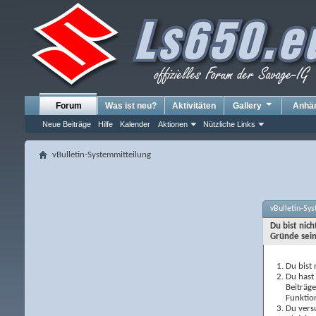
Forum
Was ist neu?
Aktivitäten
Gallery
Anhä
Neue Beiträge
Hilfe
Kalender
Aktionen
Nützliche Links
vBulletin-Systemmitteilung
vBulletin-Sy
Du bist nic
Gründe sein
Du bist 
Du hast 
Beiträg
Funktio
Du versu