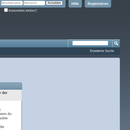
Hilfe
Registrieren
Angemeldet bleiben?
Erweiterte Suche
r der
.
 wenn du
aubte
die