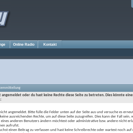
nge
Online Radio
Kontakt
stemmitteilung
ht angemeldet oder du hast keine Rechte diese Seite zu betreten. Dies könnte eine
:
nicht angemeldet. Bitte fülle die Felder unten auf der Seite aus und versuche es erneut
keine ausreichenden Rechte, um auf diese Seite zuzugreifen. Dies kann der Fall sein,
e eines anderen Benutzers ändern möchtest oder administrative bzw. andere nicht erl
nen aufrufst.
chst einen Beitrag zu verfassen und hast keine Schreibrechte oder wartest noch auf 