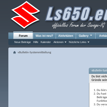
Forum
Was ist neu?
Aktivitäten
Gallery
Anhä
Neue Beiträge
Hilfe
Kalender
Aktionen
Nützliche Links
vBulletin-Systemmitteilung
vBulletin-Sy
Du bist nic
Gründe sein
Du bist 
Du hast 
Beiträg
Funktio
Du versu