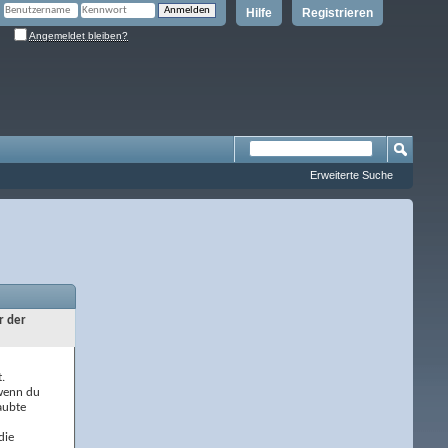
Hilfe
Registrieren
Angemeldet bleiben?
Erweiterte Suche
r der
.
 wenn du
aubte
die