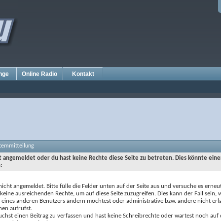
nge
Online Radio
Kontakt
stemmitteilung
ht angemeldet oder du hast keine Rechte diese Seite zu betreten. Dies könnte eine
:
nicht angemeldet. Bitte fülle die Felder unten auf der Seite aus und versuche es erneut
keine ausreichenden Rechte, um auf diese Seite zuzugreifen. Dies kann der Fall sein,
e eines anderen Benutzers ändern möchtest oder administrative bzw. andere nicht erl
nen aufrufst.
chst einen Beitrag zu verfassen und hast keine Schreibrechte oder wartest noch auf 