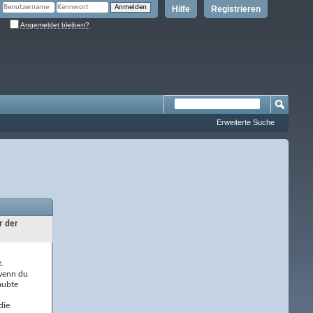
Hilfe
Registrieren
Angemeldet bleiben?
Erweiterte Suche
r der
.
 wenn du
aubte
die