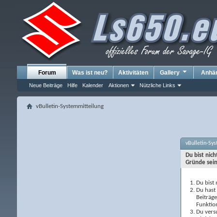
Forum
Was ist neu?
Aktivitäten
Gallery
Anhä
Neue Beiträge
Hilfe
Kalender
Aktionen
Nützliche Links
vBulletin-Systemmitteilung
vBulletin-Sy
Du bist nic
Gründe sein
Du bist 
Du hast 
Beiträg
Funktio
Du versu