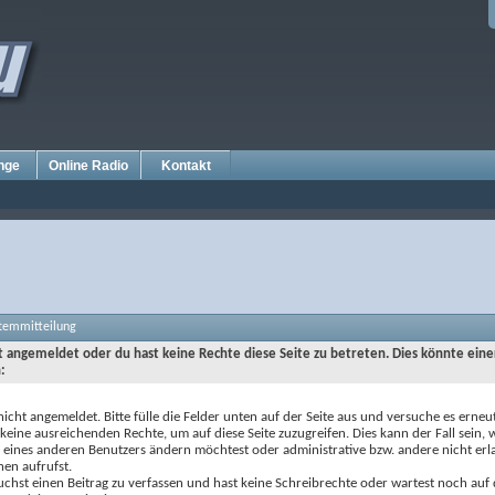
nge
Online Radio
Kontakt
stemmitteilung
ht angemeldet oder du hast keine Rechte diese Seite zu betreten. Dies könnte eine
:
nicht angemeldet. Bitte fülle die Felder unten auf der Seite aus und versuche es erneut
keine ausreichenden Rechte, um auf diese Seite zuzugreifen. Dies kann der Fall sein,
e eines anderen Benutzers ändern möchtest oder administrative bzw. andere nicht erl
nen aufrufst.
chst einen Beitrag zu verfassen und hast keine Schreibrechte oder wartest noch auf 