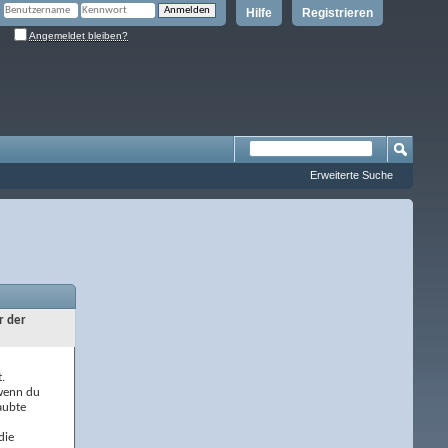
Hilfe
Registrieren
Angemeldet bleiben?
Erweiterte Suche
r der
.
 wenn du
aubte
die