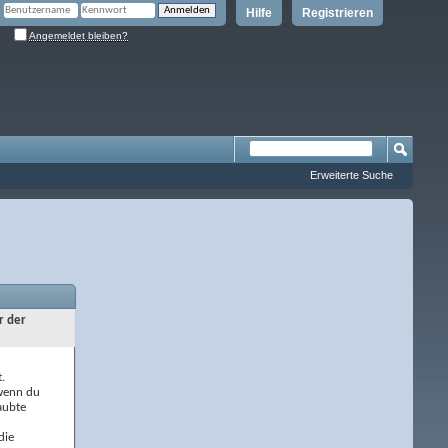
Hilfe
Registrieren
Angemeldet bleiben?
Erweiterte Suche
r der
.
 wenn du
aubte
die