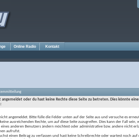
nge
Online Radio
Kontakt
stemmitteilung
ht angemeldet oder du hast keine Rechte diese Seite zu betreten. Dies könnte eine
:
nicht angemeldet. Bitte fülle die Felder unten auf der Seite aus und versuche es erneut
keine ausreichenden Rechte, um auf diese Seite zuzugreifen. Dies kann der Fall sein,
e eines anderen Benutzers ändern möchtest oder administrative bzw. andere nicht erl
nen aufrufst.
chst einen Beitrag zu verfassen und hast keine Schreibrechte oder wartest noch auf 