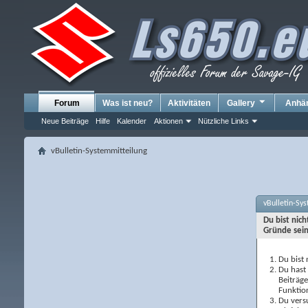
Forum
Was ist neu?
Aktivitäten
Gallery
Anhä
Neue Beiträge
Hilfe
Kalender
Aktionen
Nützliche Links
vBulletin-Systemmitteilung
vBulletin-Sy
Du bist nic
Gründe sein
Du bist 
Du hast 
Beiträg
Funktio
Du versu