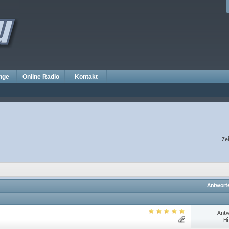
nge
Online Radio
Kontakt
Ze
Antwort
Antw
Hi