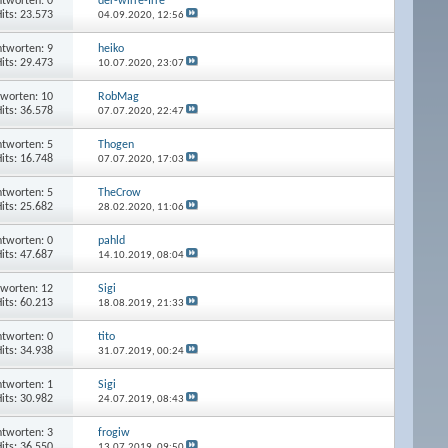
tworten: 0
der-wirre-Irre
its: 23.573
04.09.2020,
12:56
tworten: 9
heiko
its: 29.473
10.07.2020,
23:07
worten: 10
RobMag
its: 36.578
07.07.2020,
22:47
tworten: 5
Thogen
its: 16.748
07.07.2020,
17:03
tworten: 5
TheCrow
its: 25.682
28.02.2020,
11:06
tworten: 0
pahld
its: 47.687
14.10.2019,
08:04
worten: 12
Sigi
its: 60.213
18.08.2019,
21:33
tworten: 0
tito
its: 34.938
31.07.2019,
00:24
tworten: 1
Sigi
its: 30.982
24.07.2019,
08:43
tworten: 3
frogiw
its: 36.550
13.07.2019,
09:50