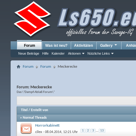
Forum
Was ist neu?
Aktivitäten
Gallery
Anhä
Neue Beiträge
Hilfe
Kalender
Aktionen
Nützliche Links
Forum
Forum
Meckerecke
Forum:
Meckerecke
Das \"Dampf-Ablaß Forum\"
Titel
/
Erstellt von
» Normal Threads
Horrorkabinett
1
2
3
...
13
cilex
- 08.04.2014, 12:21 Uhr