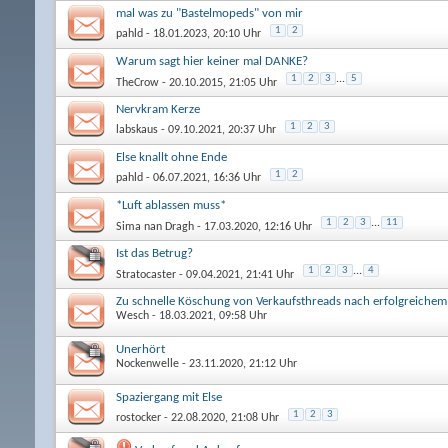
mal was zu "Bastelmopeds" von mir
1
2
pahld
- 18.01.2023, 20:10 Uhr
Warum sagt hier keiner mal DANKE?
1
2
3
...
5
TheCrow
- 20.10.2015, 21:05 Uhr
Nervkram Kerze
1
2
3
labskaus
- 09.10.2021, 20:37 Uhr
Else knallt ohne Ende
1
2
pahld
- 06.07.2021, 16:36 Uhr
*Luft ablassen muss*
1
2
3
...
11
Sima nan Dragh
- 17.03.2020, 12:16 Uhr
Ist das Betrug?
1
2
3
...
4
Stratocaster
- 09.04.2021, 21:41 Uhr
Zu schnelle Köschung von Verkaufsthreads nach erfolgreichem
Wesch
- 18.03.2021, 09:58 Uhr
Unerhört
Nockenwelle
- 23.11.2020, 21:12 Uhr
Spaziergang mit Else
1
2
3
rostocker
- 22.08.2020, 21:08 Uhr