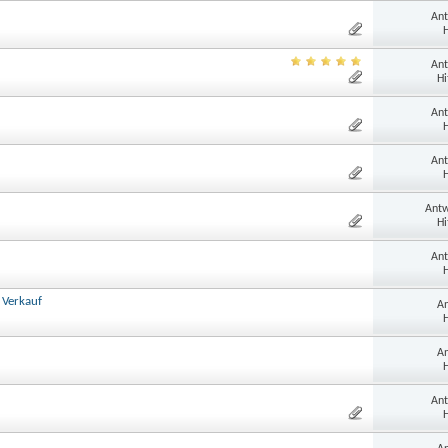
Ant
H
Ant
Hi
Ant
H
Ant
H
Antw
Hi
Ant
H
 Verkauf
An
H
An
H
Ant
H