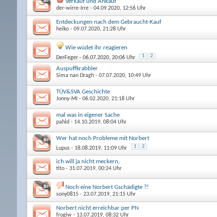
Verkauf und Ankauf
der-wirre-Irre
- 04.09.2020, 12:56 Uhr
Entdeckungen nach dem Gebraucht-Kauf
heiko
- 09.07.2020, 21:28 Uhr
Wie wüdet ihr reagieren
1
2
DerFeger
- 06.07.2020, 20:06 Uhr
Auspuffkrabbler
Sima nan Dragh
- 07.07.2020, 10:49 Uhr
TÜV&SVA Geschichte
Jonny-MI
- 06.02.2020, 21:18 Uhr
mal was in eigener Sache
pahld
- 14.10.2019, 08:04 Uhr
Wer hat noch Probleme mit Norbert
1
2
Lupus
- 18.08.2019, 11:09 Uhr
ich will ja nicht meckern,
tito
- 31.07.2019, 00:24 Uhr
Noch eine Norbert Gschädigte ?!
sony0815
- 23.07.2019, 21:15 Uhr
Norbert nicht erreichbar per PN
frogiw
- 13.07.2019, 08:32 Uhr