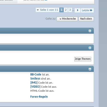
Seite 1 von 11
1
2
3
...
Letzte
Gehe zu:
Meckerecke
Nach oben
BB-Code
ist
an
.
Smileys
sind
an
.
[IMG]
Code ist
an
.
[VIDEO]
Code ist
aus
.
HTML-Code ist
aus
.
Foren-Regeln