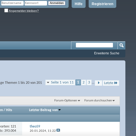
Hilfe
Registrieren
Angemeldet bleiben?
Erweiterte Suche
Seite 1 von 11
1
2
3
...
ige Themen 1 bis 20 von 201
Letzte
Forum-Optionen
Forum durchsuchen
en
/
Hits
Letzter Beitrag von
orten: 121
theo59
ts: 393.004
20.01.2024,
11:22