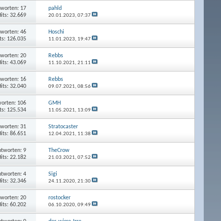
worten: 17
pahld
its: 32.669
20.01.2023,
07:37
worten: 46
Hoschi
ts: 126.035
11.01.2023,
19:47
worten: 20
Rebbs
its: 43.069
11.10.2021,
21:11
worten: 16
Rebbs
its: 32.040
09.07.2021,
08:56
orten: 106
GMH
ts: 125.534
11.05.2021,
13:09
worten: 31
Stratocaster
its: 86.651
12.04.2021,
11:38
tworten: 9
TheCrow
its: 22.182
21.03.2021,
07:52
tworten: 4
Sigi
its: 32.346
24.11.2020,
21:30
worten: 20
rostocker
its: 60.202
06.10.2020,
09:49