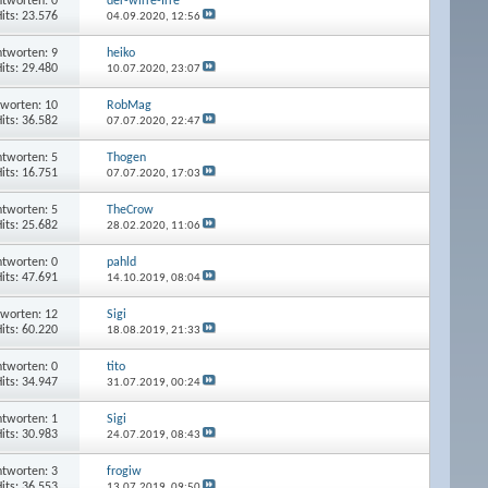
tworten: 0
der-wirre-Irre
its: 23.576
04.09.2020,
12:56
tworten: 9
heiko
its: 29.480
10.07.2020,
23:07
worten: 10
RobMag
its: 36.582
07.07.2020,
22:47
tworten: 5
Thogen
its: 16.751
07.07.2020,
17:03
tworten: 5
TheCrow
its: 25.682
28.02.2020,
11:06
tworten: 0
pahld
its: 47.691
14.10.2019,
08:04
worten: 12
Sigi
its: 60.220
18.08.2019,
21:33
tworten: 0
tito
its: 34.947
31.07.2019,
00:24
tworten: 1
Sigi
its: 30.983
24.07.2019,
08:43
tworten: 3
frogiw
its: 36.553
13.07.2019,
09:50