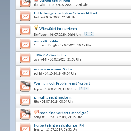
Verkauf und Ankauf
der-wirre-Irre
- 04.09.2020, 12:56 Uhr
Entdeckungen nach dem Gebraucht-Kauf
heiko
- 09.07.2020, 21:28 Uhr
Wie wüdet ihr reagieren
1
2
DerFeger
- 06.07.2020, 20:06 Uhr
Auspuffkrabbler
Sima nan Dragh
- 07.07.2020, 10:49 Uhr
TÜV&SVA Geschichte
Jonny-MI
- 06.02.2020, 21:18 Uhr
mal was in eigener Sache
pahld
- 14.10.2019, 08:04 Uhr
Wer hat noch Probleme mit Norbert
1
2
Lupus
- 18.08.2019, 11:09 Uhr
ich will ja nicht meckern,
tito
- 31.07.2019, 00:24 Uhr
Noch eine Norbert Gschädigte ?!
sony0815
- 23.07.2019, 21:15 Uhr
Norbert nicht erreichbar per PN
frogiw
- 13.07.2019, 08:32 Uhr