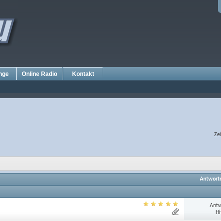
nge
Online Radio
Kontakt
Ze
Antwort
Antw
Hi