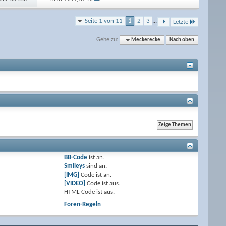
Seite 1 von 11
1
2
3
...
Letzte
Gehe zu:
Meckerecke
Nach oben
BB-Code
ist
an
.
Smileys
sind
an
.
[IMG]
Code ist
an
.
[VIDEO]
Code ist
aus
.
HTML-Code ist
aus
.
Foren-Regeln