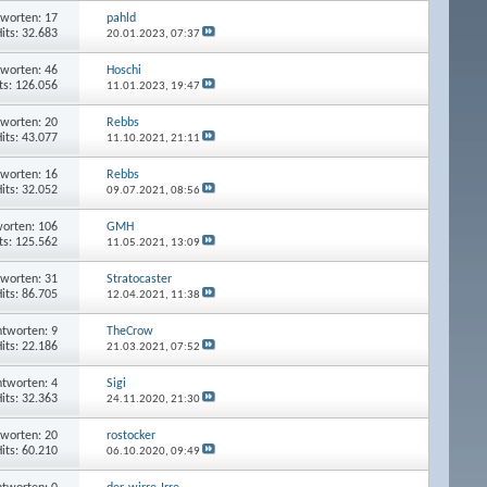
worten: 17
pahld
its: 32.683
20.01.2023,
07:37
worten: 46
Hoschi
ts: 126.056
11.01.2023,
19:47
worten: 20
Rebbs
its: 43.077
11.10.2021,
21:11
worten: 16
Rebbs
its: 32.052
09.07.2021,
08:56
orten: 106
GMH
ts: 125.562
11.05.2021,
13:09
worten: 31
Stratocaster
its: 86.705
12.04.2021,
11:38
tworten: 9
TheCrow
its: 22.186
21.03.2021,
07:52
tworten: 4
Sigi
its: 32.363
24.11.2020,
21:30
worten: 20
rostocker
its: 60.210
06.10.2020,
09:49