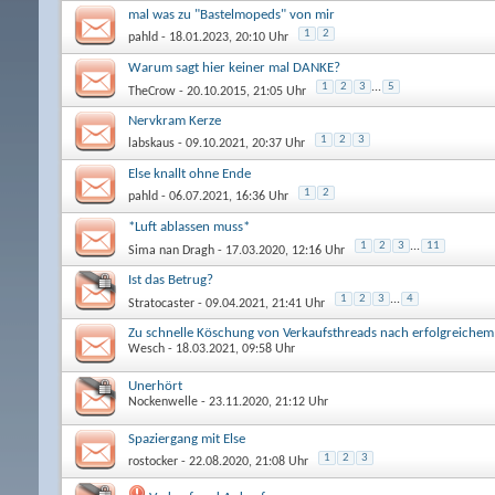
mal was zu "Bastelmopeds" von mir
1
2
pahld
- 18.01.2023, 20:10 Uhr
Warum sagt hier keiner mal DANKE?
1
2
3
...
5
TheCrow
- 20.10.2015, 21:05 Uhr
Nervkram Kerze
1
2
3
labskaus
- 09.10.2021, 20:37 Uhr
Else knallt ohne Ende
1
2
pahld
- 06.07.2021, 16:36 Uhr
*Luft ablassen muss*
1
2
3
...
11
Sima nan Dragh
- 17.03.2020, 12:16 Uhr
Ist das Betrug?
1
2
3
...
4
Stratocaster
- 09.04.2021, 21:41 Uhr
Zu schnelle Köschung von Verkaufsthreads nach erfolgreichem
Wesch
- 18.03.2021, 09:58 Uhr
Unerhört
Nockenwelle
- 23.11.2020, 21:12 Uhr
Spaziergang mit Else
1
2
3
rostocker
- 22.08.2020, 21:08 Uhr