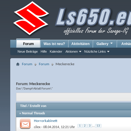
Forum
Was ist neu?
Aktivitäten
Gallery
Anhä
Neue Beiträge
Hilfe
Kalender
Aktionen
Nützliche Links
Forum
Forum
Meckerecke
Forum:
Meckerecke
Das \"Dampf-Ablaß Forum\"
Titel
/
Erstellt von
» Normal Threads
Horrorkabinett
1
2
3
...
13
cilex
- 08.04.2014, 12:21 Uhr