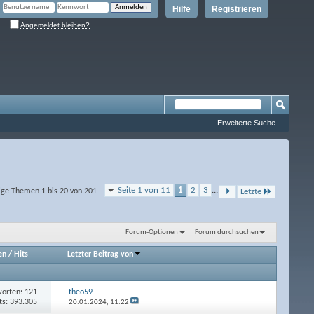
Hilfe
Registrieren
Angemeldet bleiben?
Erweiterte Suche
Seite 1 von 11
1
2
3
...
ige Themen 1 bis 20 von 201
Letzte
Forum-Optionen
Forum durchsuchen
en
/
Hits
Letzter Beitrag von
orten: 121
theo59
ts: 393.305
20.01.2024,
11:22