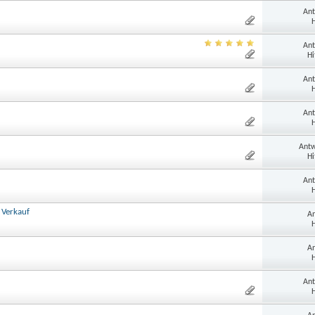
Ant
H
Ant
Hi
Ant
H
Ant
H
Antw
Hi
Ant
H
 Verkauf
An
H
An
H
Ant
H