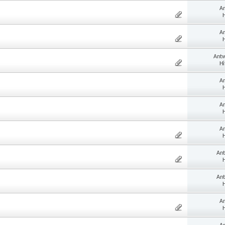
An
H
An
H
Antw
Hi
An
H
An
H
An
H
Ant
H
Ant
H
An
H