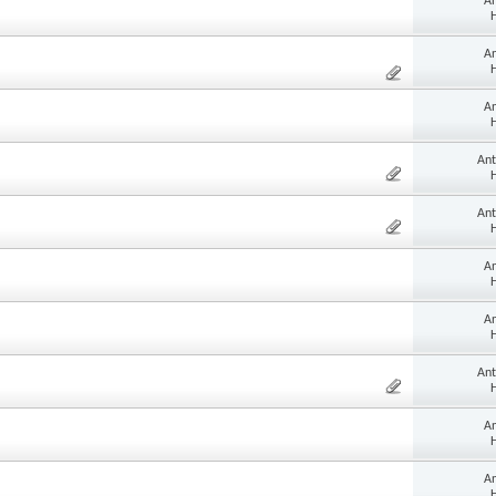
An
H
An
H
An
H
Ant
H
Ant
H
An
H
An
H
Ant
H
An
H
An
H