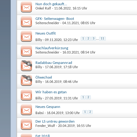
Nun doch gekauft...
Onkel Ralf
- 11.06.2022, 16:15 Uhr
GFK- Seitenwagen- Boot
Seitenschneider
- 04.11.2021, 08:05 Uhr
Neues Outfit
1
2
3
...
11
Billy
- 09.11.2020, 12:23 Uhr
Nachlaufverkürzung
Seitenschneider
- 16.03.2021, 08:54 Uhr
Radabbau Gespannrad
Billy
- 17.06.2019, 17:18 Uhr
Ölwechsel
Billy
- 16.06.2019, 08:46 Uhr
Wir haben es getan
1
2
Billy
- 27.05.2019, 11:31 Uhr
Neues Gespann
1
2
Babsi
- 16.04.2019, 13:00 Uhr
Der LS untreu geworden
Fender_Wulf
- 20.04.2019, 16:55 Uhr
Egt 2018