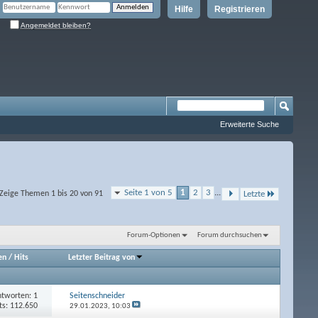
Hilfe
Registrieren
Angemeldet bleiben?
Erweiterte Suche
Seite 1 von 5
1
2
3
...
Zeige Themen 1 bis 20 von 91
Letzte
Forum-Optionen
Forum durchsuchen
en
/
Hits
Letzter Beitrag von
tworten: 1
Seitenschneider
ts: 112.650
29.01.2023,
10:03