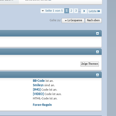
Seite 1 von 5
1
2
3
...
Letzte
Gehe zu:
Ls Gespanne
Nach oben
BB-Code
ist
an
.
Smileys
sind
an
.
[IMG]
Code ist
an
.
[VIDEO]
Code ist
aus
.
HTML-Code ist
an
.
Foren-Regeln