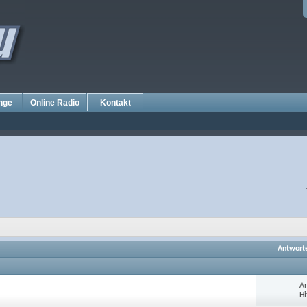
nge
Online Radio
Kontakt
Antwort
An
Hi