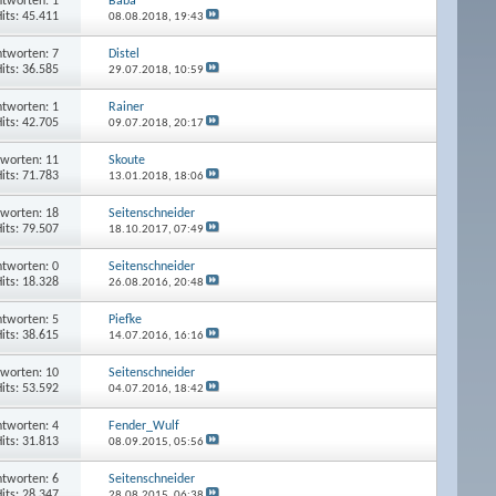
tworten: 1
Baba
its: 45.411
08.08.2018,
19:43
tworten: 7
Distel
its: 36.585
29.07.2018,
10:59
tworten: 1
Rainer
its: 42.705
09.07.2018,
20:17
worten: 11
Skoute
its: 71.783
13.01.2018,
18:06
worten: 18
Seitenschneider
its: 79.507
18.10.2017,
07:49
tworten: 0
Seitenschneider
its: 18.328
26.08.2016,
20:48
tworten: 5
Piefke
its: 38.615
14.07.2016,
16:16
worten: 10
Seitenschneider
its: 53.592
04.07.2016,
18:42
tworten: 4
Fender_Wulf
its: 31.813
08.09.2015,
05:56
tworten: 6
Seitenschneider
its: 28.347
28.08.2015,
06:38