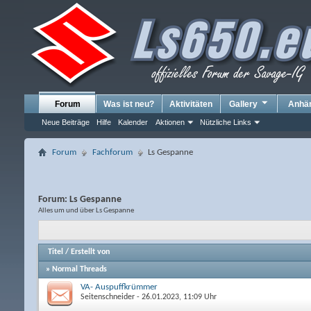
Forum
Was ist neu?
Aktivitäten
Gallery
Anhä
Neue Beiträge
Hilfe
Kalender
Aktionen
Nützliche Links
Forum
Fachforum
Ls Gespanne
Forum:
Ls Gespanne
Alles um und über Ls Gespanne
Titel
/
Erstellt von
» Normal Threads
VA- Auspuffkrümmer
Seitenschneider
- 26.01.2023, 11:09 Uhr