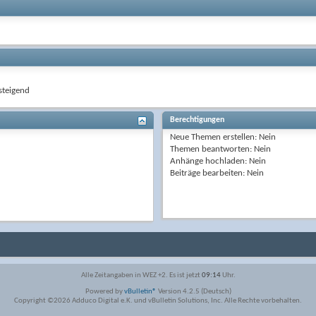
teigend
Berechtigungen
Neue Themen erstellen:
Nein
Themen beantworten:
Nein
Anhänge hochladen:
Nein
Beiträge bearbeiten:
Nein
Alle Zeitangaben in WEZ +2. Es ist jetzt
09:14
Uhr.
Powered by
vBulletin®
Version 4.2.5 (Deutsch)
Copyright ©2026 Adduco Digital e.K. und vBulletin Solutions, Inc. Alle Rechte vorbehalten.