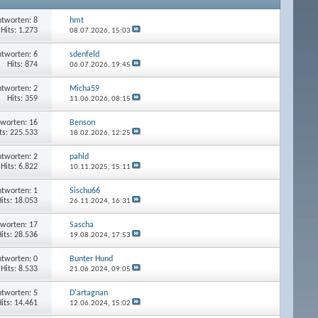
tworten: 8
hmt
Hits: 1.273
08.07.2026,
15:03
tworten: 6
sdenfeld
Hits: 874
06.07.2026,
19:45
tworten: 2
Micha59
Hits: 359
11.06.2026,
08:15
worten: 16
Benson
ts: 225.533
18.02.2026,
12:25
tworten: 2
pahld
Hits: 6.822
10.11.2025,
15:11
tworten: 1
Sischu66
its: 18.053
26.11.2024,
16:31
worten: 17
Sascha
its: 28.536
19.08.2024,
17:53
tworten: 0
Bunter Hund
Hits: 8.533
21.06.2024,
09:05
tworten: 5
D'artagnan
its: 14.461
12.06.2024,
15:02