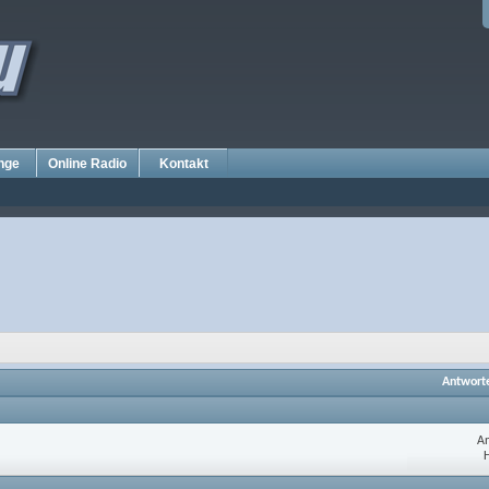
nge
Online Radio
Kontakt
Antwort
An
H