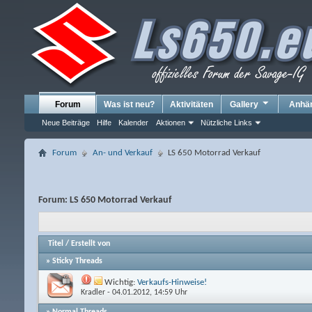
Forum
Was ist neu?
Aktivitäten
Gallery
Anhä
Neue Beiträge
Hilfe
Kalender
Aktionen
Nützliche Links
Forum
An- und Verkauf
LS 650 Motorrad Verkauf
Forum:
LS 650 Motorrad Verkauf
Titel
/
Erstellt von
» Sticky Threads
Wichtig:
Verkaufs-Hinweise!
Kradler
- 04.01.2012, 14:59 Uhr
» Normal Threads