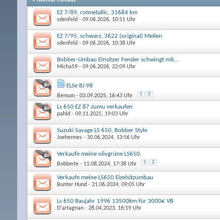
EZ 7/89, rotmetallic, 31684 km
sdenfeld
- 09.06.2026, 10:51 Uhr
EZ 7/95, schwarz, 3622 (original) Meilen
sdenfeld
- 09.06.2026, 10:38 Uhr
Bobber-Umbau Einsitzer Fender schwingt mit…
Micha59
- 09.06.2026, 22:09 Uhr
ELSe BJ 98
1
2
Benson
- 03.09.2025, 16:43 Uhr
Ls 650 EZ 87 zumu verkaufen
pahld
- 09.11.2025, 19:03 Uhr
Suzuki Savage LS 650, Bobber Style
Joehennes
- 30.06.2024, 13:56 Uhr
Verkaufe meine olivgrüne LS650.
1
2
Bobberle
- 11.08.2024, 17:38 Uhr
Verkaufe meine LS650 Eizelsitzumbau
Bunter Hund
- 21.06.2024, 09:05 Uhr
Ls 650 Baujahr 1996 13500km für 3000€ VB
D'artagnan
- 28.04.2023, 16:19 Uhr