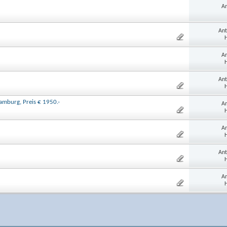
An
Ant
H
An
H
Ant
H
amburg, Preis € 1950.-
An
H
An
H
Ant
H
An
H