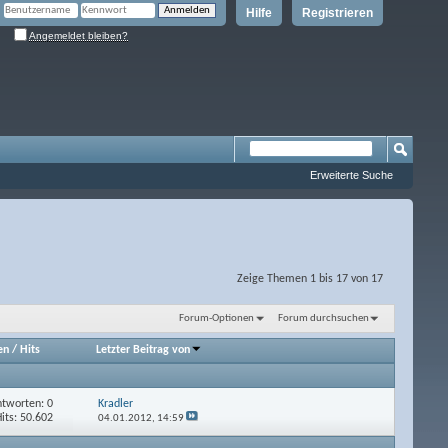
Hilfe
Registrieren
Angemeldet bleiben?
Erweiterte Suche
Zeige Themen 1 bis 17 von 17
Forum-Optionen
Forum durchsuchen
en
/
Hits
Letzter Beitrag von
tworten: 0
Kradler
its: 50.602
04.01.2012,
14:59