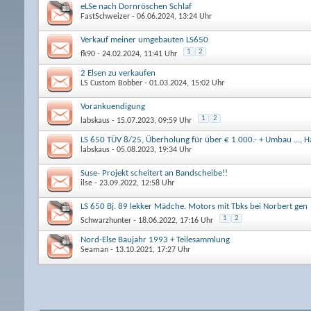
eLSe nach Dornröschen Schlaf
FastSchweizer
- 06.06.2024, 13:24 Uhr
Verkauf meiner umgebauten LS650
1
2
fk90
- 24.02.2024, 11:41 Uhr
2 Elsen zu verkaufen
LS Custom Bobber
- 01.03.2024, 15:02 Uhr
Vorankuendigung
1
2
labskaus
- 15.07.2023, 09:59 Uhr
LS 650 TÜV 8/25, Überholung für über € 1.000.- + Umbau ..., H
labskaus
- 05.08.2023, 19:34 Uhr
Suse- Projekt scheitert an Bandscheibe!!
ilse
- 23.09.2022, 12:58 Uhr
LS 650 Bj. 89 lekker Mädche. Motors mit Tbks bei Norbert gen
1
2
Schwarzhunter
- 18.06.2022, 17:16 Uhr
Nord-Else Baujahr 1993 + Teilesammlung
Seaman
- 13.10.2021, 17:27 Uhr