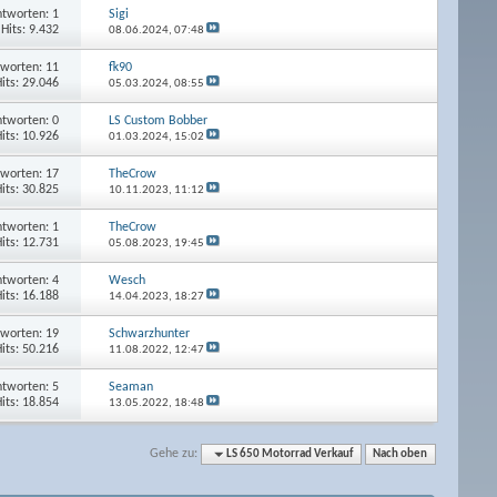
tworten: 1
Sigi
Hits: 9.432
08.06.2024,
07:48
worten: 11
fk90
its: 29.046
05.03.2024,
08:55
tworten: 0
LS Custom Bobber
its: 10.926
01.03.2024,
15:02
worten: 17
TheCrow
its: 30.825
10.11.2023,
11:12
tworten: 1
TheCrow
its: 12.731
05.08.2023,
19:45
tworten: 4
Wesch
its: 16.188
14.04.2023,
18:27
worten: 19
Schwarzhunter
its: 50.216
11.08.2022,
12:47
tworten: 5
Seaman
its: 18.854
13.05.2022,
18:48
Gehe zu:
LS 650 Motorrad Verkauf
Nach oben