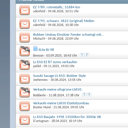
EZ 7/89, rotmetallic, 31684 km
sdenfeld
- 09.06.2026, 10:51 Uhr
EZ 7/95, schwarz, 3622 (original) Meilen
sdenfeld
- 09.06.2026, 10:38 Uhr
Bobber-Umbau Einsitzer Fender schwingt mit…
Micha59
- 09.06.2026, 22:09 Uhr
ELSe BJ 98
1
2
Benson
- 03.09.2025, 16:43 Uhr
Ls 650 EZ 87 zumu verkaufen
pahld
- 09.11.2025, 19:03 Uhr
Suzuki Savage LS 650, Bobber Style
Joehennes
- 30.06.2024, 13:56 Uhr
Verkaufe meine olivgrüne LS650.
1
2
Bobberle
- 11.08.2024, 17:38 Uhr
Verkaufe meine LS650 Eizelsitzumbau
Bunter Hund
- 21.06.2024, 09:05 Uhr
Ls 650 Baujahr 1996 13500km für 3000€ VB
D'artagnan
- 28.04.2023, 16:19 Uhr