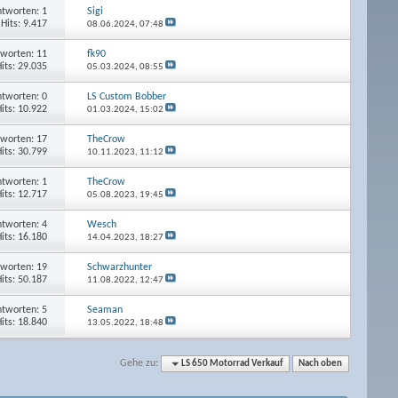
tworten: 1
Sigi
Hits: 9.417
08.06.2024,
07:48
worten: 11
fk90
its: 29.035
05.03.2024,
08:55
tworten: 0
LS Custom Bobber
its: 10.922
01.03.2024,
15:02
worten: 17
TheCrow
its: 30.799
10.11.2023,
11:12
tworten: 1
TheCrow
its: 12.717
05.08.2023,
19:45
tworten: 4
Wesch
its: 16.180
14.04.2023,
18:27
worten: 19
Schwarzhunter
its: 50.187
11.08.2022,
12:47
tworten: 5
Seaman
its: 18.840
13.05.2022,
18:48
Gehe zu:
LS 650 Motorrad Verkauf
Nach oben