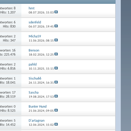
tworten: 8
hmt
Hits: 1.207
08.07.2026,
15:03
tworten: 6
sdenfeld
Hits: 830
06.07.2026,
19:45
tworten: 2
Micha59
Hits: 347
11.06.2026,
08:15
worten: 16
Benson
ts: 225.476
18.02.2026,
12:25
tworten: 2
pahld
Hits: 6.816
10.11.2025,
15:11
tworten: 1
Sischu66
its: 18.041
26.11.2024,
16:31
worten: 17
Sascha
its: 28.519
19.08.2024,
17:53
tworten: 0
Bunter Hund
Hits: 8.525
21.06.2024,
09:05
tworten: 5
D'artagnan
its: 14.452
12.06.2024,
15:02