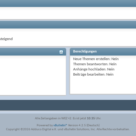
teigend
Berechtigungen
Neue Themen erstellen:
Nein
Themen beantworten:
Nein
Anhänge hochladen:
Nein
Beiträge bearbeiten:
Nein
Alle Zeitangaben in WEZ +2. Es ist jetzt
10:35
Uhr.
Powered by
vBulletin®
Version 4.2.5 (Deutsch)
Copyright ©2026 Adduco Digital e.K. und vBulletin Solutions, Inc. Alle Rechte vorbehalten.