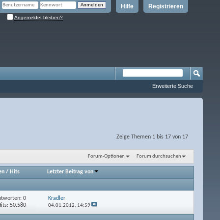
Hilfe
Registrieren
Angemeldet bleiben?
Erweiterte Suche
Zeige Themen 1 bis 17 von 17
Forum-Optionen
Forum durchsuchen
en
/
Hits
Letzter Beitrag von
tworten: 0
Kradler
its: 50.580
04.01.2012,
14:59