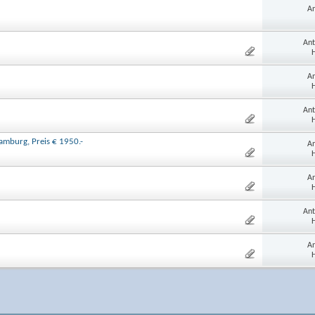
An
Ant
H
An
H
Ant
H
amburg, Preis € 1950.-
An
H
An
H
Ant
H
An
H