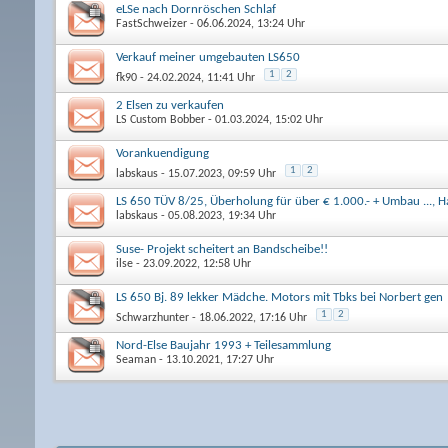
eLSe nach Dornröschen Schlaf
FastSchweizer
- 06.06.2024, 13:24 Uhr
Verkauf meiner umgebauten LS650
1
2
fk90
- 24.02.2024, 11:41 Uhr
2 Elsen zu verkaufen
LS Custom Bobber
- 01.03.2024, 15:02 Uhr
Vorankuendigung
1
2
labskaus
- 15.07.2023, 09:59 Uhr
LS 650 TÜV 8/25, Überholung für über € 1.000.- + Umbau ..., H
labskaus
- 05.08.2023, 19:34 Uhr
Suse- Projekt scheitert an Bandscheibe!!
ilse
- 23.09.2022, 12:58 Uhr
LS 650 Bj. 89 lekker Mädche. Motors mit Tbks bei Norbert gen
1
2
Schwarzhunter
- 18.06.2022, 17:16 Uhr
Nord-Else Baujahr 1993 + Teilesammlung
Seaman
- 13.10.2021, 17:27 Uhr