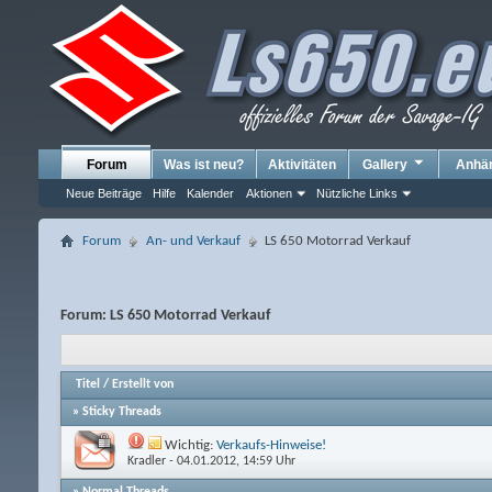
Forum
Was ist neu?
Aktivitäten
Gallery
Anhä
Neue Beiträge
Hilfe
Kalender
Aktionen
Nützliche Links
Forum
An- und Verkauf
LS 650 Motorrad Verkauf
Forum:
LS 650 Motorrad Verkauf
Titel
/
Erstellt von
» Sticky Threads
Wichtig:
Verkaufs-Hinweise!
Kradler
- 04.01.2012, 14:59 Uhr
» Normal Threads