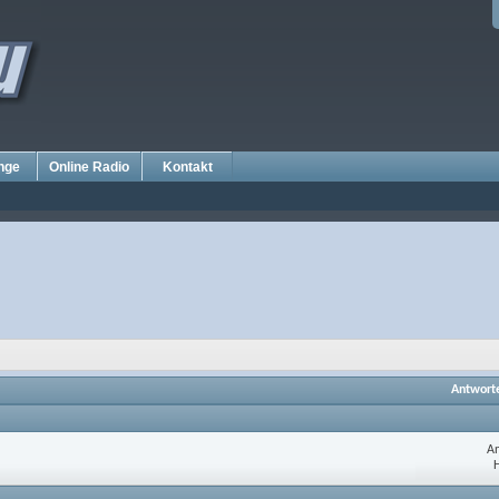
nge
Online Radio
Kontakt
Antwort
An
H