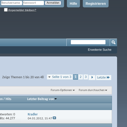
Hilfe
Registrieren
Angemeldet bleiben?
Erweiterte Suche
Seite 1 von 3
1
2
3
Zeige Themen 1 bis 20 von 48
Letzte
Forum-Optionen
Forum durchsuchen
en
/
Hits
Letzter Beitrag von
tworten: 0
Kradler
its: 44.277
04.01.2012,
15:47