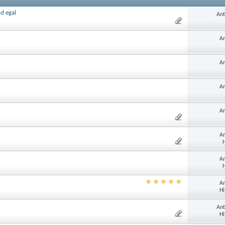
d egal
Ant
An
An
An
An
An
H
An
H
An
Hi
Ant
Hi