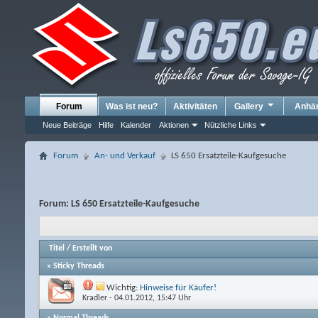
Forum
Was ist neu?
Aktivitäten
Gallery
Anhä
Neue Beiträge
Hilfe
Kalender
Aktionen
Nützliche Links
Forum
An- und Verkauf
LS 650 Ersatzteile-Kaufgesuche
Forum:
LS 650 Ersatzteile-Kaufgesuche
Titel
/
Erstellt von
» Sticky Threads
Wichtig:
Hinweise für Käufer!
Kradler
- 04.01.2012, 15:47 Uhr
» Normal Threads