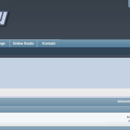
nge
Online Radio
Kontakt
Antwort
An
H