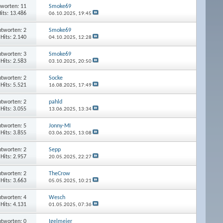
worten: 11
Smoke69
its: 13.486
06.10.2025,
19:45
tworten: 2
Smoke69
Hits: 2.140
04.10.2025,
12:28
tworten: 3
Smoke69
Hits: 2.583
03.10.2025,
20:50
tworten: 2
Socke
Hits: 5.521
16.08.2025,
17:49
tworten: 2
pahld
Hits: 3.055
13.06.2025,
13:34
tworten: 5
Jonny-MI
Hits: 3.855
03.06.2025,
13:08
tworten: 2
Sepp
Hits: 2.957
20.05.2025,
22:27
tworten: 2
TheCrow
Hits: 3.663
05.05.2025,
10:21
tworten: 4
Wesch
Hits: 4.131
01.05.2025,
07:36
tworten: 0
Igelmeier