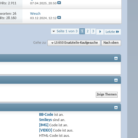
Hits: 2.911
07.04.2025,
20:50
worten: 26
Wesch
its: 28.160
03.12.2024,
12:12
Seite 1 von 3
1
2
3
Letzte
Gehe zu:
LS 650 Ersatzteile-Kaufgesuche
Nach oben
BB-Code
ist
an
.
Smileys
sind
an
.
[IMG]
Code ist
an
.
[VIDEO]
Code ist
aus
.
HTML-Code ist
aus
.